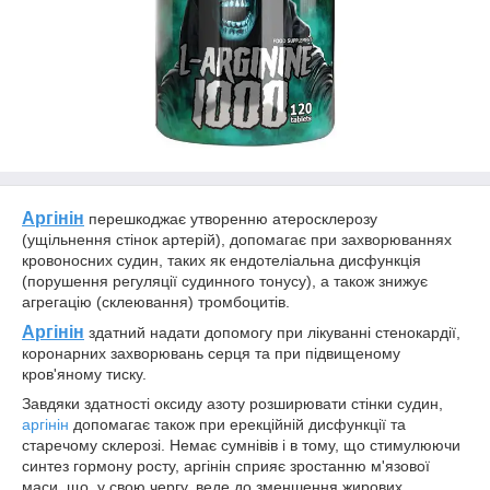
Аргінін
перешкоджає утворенню атеросклерозу
(ущільнення стінок артерій), допомагає при захворюваннях
кровоносних судин, таких як ендотеліальна дисфункція
(порушення регуляції судинного тонусу), а також знижує
агрегацію (склеювання) тромбоцитів.
Аргінін
здатний надати допомогу при лікуванні стенокардії,
коронарних захворювань серця та при підвищеному
кров'яному тиску.
Завдяки здатності оксиду азоту розширювати стінки судин,
аргінін
допомагає також при ерекційній дисфункції та
старечому склерозі. Немає сумнівів і в тому, що стимулюючи
синтез гормону росту, аргінін сприяє зростанню м'язової
маси, що, у свою чергу, веде до зменшення жирових