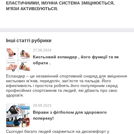
ЕЛАСТИЧНИМИ, ІМУННА СИСТЕМА ЗМІЦНЮЄТЬСЯ,
М'ЯЗИ АКТИВІЗУЮТЬСЯ.
Інші статті рубрики
27.09.2024
Кистьовий еспандер , його функції та як
обрати .
Еспандер – це незамінний спортивний снаряд для зміцнення
кистьових м'язів, передпліч, зап'ястя та пальців. Його
ефективність і простота роблять його популярним серед
професійних спортсменів та людей, які дбають про своє
здоров'я.
29.09.2023
Вправи з фітболом для здорового
попереку!
Сьогодні багато людей скаржиться на дискомфорт у