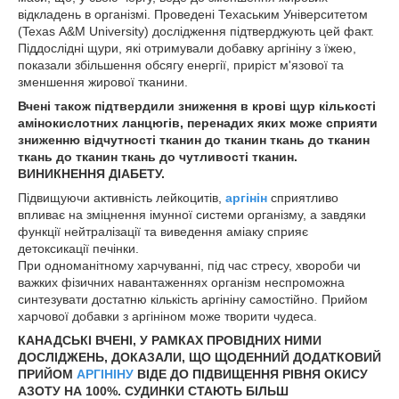
відкладень в організмі. Проведені Техаським Університетом
(Texas А&М University) дослідження підтверджують цей факт.
Піддослідні щури, які отримували добавку аргініну з їжею,
показали збільшення обсягу енергії, приріст м'язової та
зменшення жирової тканини.
Вчені також підтвердили зниження в крові щур кількості
амінокислотних ланцюгів, перенадих яких може сприяти
зниженню відчутності тканин до тканин ткань до тканин
ткань до тканин ткань до чутливості тканин.
ВИНИКНЕННЯ ДІАБЕТУ.
Підвищуючи активність лейкоцитів,
аргінін
сприятливо
впливає на зміцнення імунної системи організму, а завдяки
функції нейтралізації та виведення аміаку сприяє
детоксикації печінки.
При одноманітному харчуванні, під час стресу, хвороби чи
важких фізичних навантаженнях організм неспроможна
синтезувати достатню кількість аргініну самостійно. Прийом
харчової добавки з аргініном може творити чудеса.
КАНАДСЬКІ ВЧЕНІ, У РАМКАХ ПРОВІДНИХ НИМИ
ДОСЛІДЖЕНЬ, ДОКАЗАЛИ, ЩО ЩОДЕННИЙ ДОДАТКОВИЙ
ПРИЙОМ
АРГІНІНУ
ВІДЕ ДО ПІДВИЩЕННЯ РІВНЯ ОКИСУ
АЗОТУ НА 100%. СУДИНКИ СТАЮТЬ БІЛЬШ