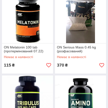
ON Melatonin 100 tab
ON Serious Mass 0.45 kg
(протермінований 07.22)
(розфасований)
Немає в наявності
Немає в наявності
115
370
₴
₴