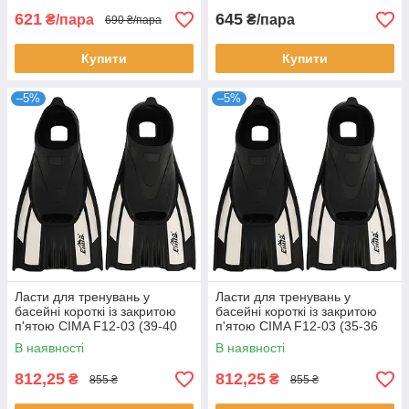
621
645
₴/пара
₴/пара
690 ₴/пара
Купити
Купити
–5%
–5%
Ласти для тренувань у
Ласти для тренувань у
басейні короткі із закритою
басейні короткі із закритою
п'ятою CIMA F12-03 (39-40
п'ятою CIMA F12-03 (35-36
чорний)
Чорний)
В наявності
В наявності
812,25
812,25
₴
₴
855 ₴
855 ₴