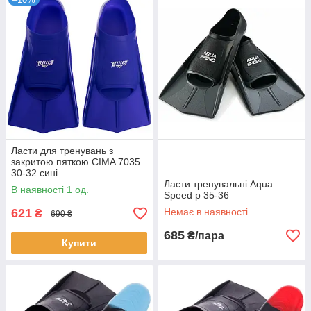
Ласти для тренувань з
закритою пяткою CIMA 7035
30-32 сині
Ласти тренувальні Aqua
В наявності 1 од.
Speed р 35-36
621
Немає в наявності
₴
690 ₴
685
₴/пара
Купити