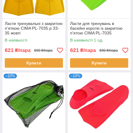
Ласти тренувальні з закритою
Ласти для тренувань в
п'яткою CIMA PL-7035 р 33-
басейні короткі із закритою
35 жовті
п'ятою CIMA PL-7035
Салатовий 33-35
В наявності
В наявності 1 од.
621
621
₴/пара
₴/пара
690 ₴/пара
690 ₴/пара
Купити
Купити
–10%
–10%