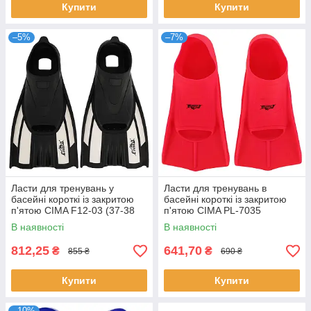
Купити
Купити
–5%
–7%
Ласти для тренувань у
Ласти для тренувань в
басейні короткі із закритою
басейні короткі із закритою
п'ятою CIMA F12-03 (37-38
п'ятою CIMA PL-7035
чорний)
Рожевий 39-41
В наявності
В наявності
812,25
641,70
₴
₴
855 ₴
690 ₴
Купити
Купити
–10%