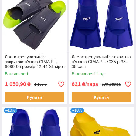
Ласти тренувальні із
Ласти тренувальні з закритою
закритою п'ятою CIMA PL-
п'яткою CIMA PL-7035 р 33-
6090-05 розмір 42-44 XL сіро-
35 сині
зелені
В наявності
В наявності 1 од.
1 050,90
621
₴
₴/пара
1 130 ₴
690 ₴/пара
Купити
Купити
–10%
–10%