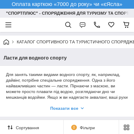
Оплата карткою «7000 до року» чи «єЯсла»
"СПОРТПЛЮС" - СПОРЯДЖЕННЯ ДЛЯ ТУРИЗМУ ТА СПОРТУ
КАТАЛОГ СПОРТИВНОГО ТА ТУРИСТИЧНОГО СПОРЯДЖ
Ласти для водного спорту
Для занять такими видами водного спорту, як, наприклад,
дайвінг, потрібне спеціальне спорядження. Одна з його
найважливіших частин — ласти. Пірнаючи з маскою, ви
можете просто плавати під водою, розглядаючи дно чи
мешканців водойми. Якщо ж ви надягаєте акваланг, ваші рухи
стають скутішими, потрібно докладати більше зусиль для
Показати все
того, щоб плисти. В цьому випадку без ласт не обійтися.
Аксесуари для водного спорту
Вибравши зручне, ефективне спорядження для водного
Сортування
0
Фільтри
спорту, ви розважатиметеся комфортно та безпечно. У
каталозі "Спортплюс" ласти представлені в асортименті. Щоб