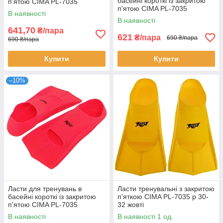
басейні короткі із закритою
п'ятою CIMA PL-7035
п'ятою CIMA PL-7035
Рожевий 30-32
В наявності
Рожевий 27-29
В наявності
641,70
₴/пара
621
₴/пара
690 ₴/пара
690 ₴/пара
Купити
Купити
–10%
Ласти для тренувань в
Ласти тренувальні з закритою
басейні короткі із закритою
п'яткою CIMA PL-7035 р 30-
п'ятою CIMA PL-7035
32 жовті
Рожевий 33-35
В наявності
В наявності 1 од.