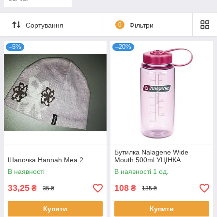
Сортування
0
Фільтри
–5%
–20%
Бутилка Nalagene Wide
Шапочка Hannah Mea 2
Mouth 500ml УЦІНКА
В наявності
В наявності 1 од.
33,25
108
₴
₴
35 ₴
135 ₴
Купити
Купити