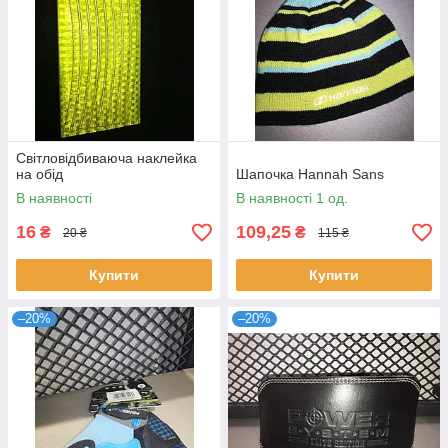
Світловідбиваюча наклейка
на обід
Шапочка Hannah Sans
В наявності
В наявності 1 од.
16
109,25
₴
₴
20 ₴
115 ₴
Купити
Купити
–20%
–20%