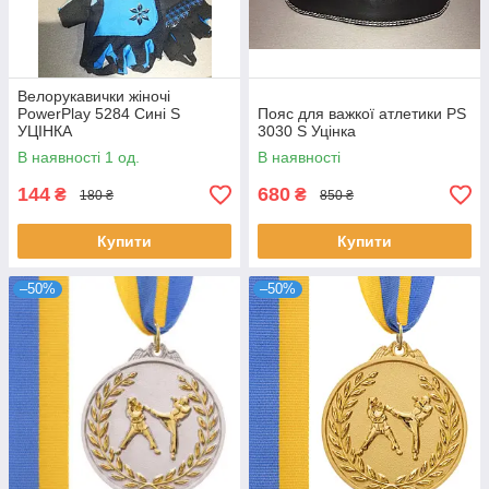
Велорукавички жіночі
PowerPlay 5284 Сині S
Пояс для важкої атлетики PS
УЦІНКА
3030 S Уцінка
В наявності 1 од.
В наявності
144
680
₴
₴
180 ₴
850 ₴
Купити
Купити
–50%
–50%