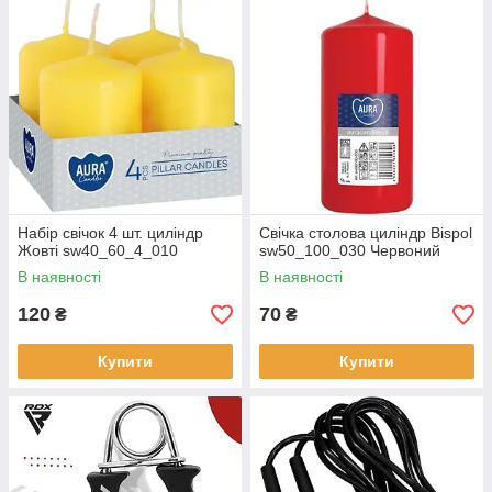
Набір свічок 4 шт. циліндр
Свічка столова циліндр Bispol
Жовті sw40_60_4_010
sw50_100_030 Червоний
В наявності
В наявності
120
70
₴
₴
Купити
Купити