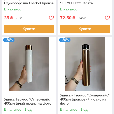
Єдиноборства C-4853 бронза
SEEYU 1P22 Жовта
В наявності
В наявності
35
72,50
₴
₴
70 ₴
145 ₴
Купити
Купити
–30%
–30%
Уцінка - Термос "Супер-найс"
Уцінка Термос "Супер-найс"
400мл Бронзовий нюанс на
400мл Білий нюанс на фото
фото
В наявності 1 од.
В наявності 1 од.