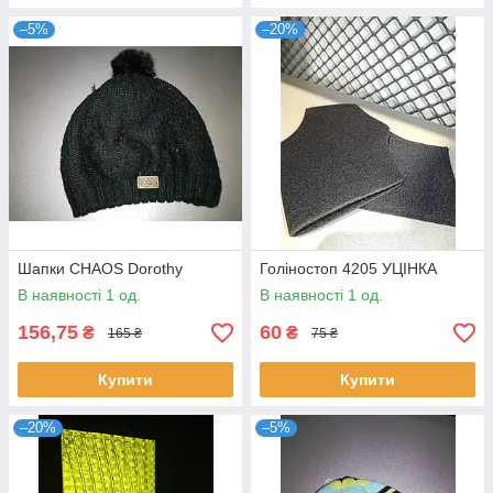
–5%
–20%
Шапки CHAOS Dorothy
Голіностоп 4205 УЦІНКА
В наявності 1 од.
В наявності 1 од.
156,75
60
₴
₴
165 ₴
75 ₴
Купити
Купити
–20%
–5%