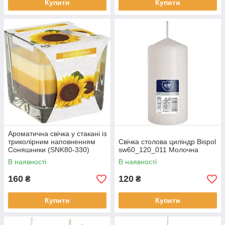
Купити
Купити
Ароматична свічка у стакані із
триколірним наповненням
Свічка столова циліндр Bispol
Соняшники (SNK80-330)
sw60_120_011 Молочна
В наявності
В наявності
160
120
₴
₴
Купити
Купити