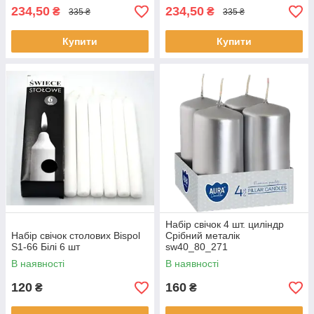
234,50
234,50
₴
₴
335 ₴
335 ₴
Купити
Купити
Набір свічок 4 шт. циліндр
Набір свічок столових Bispol
Срібний металік
S1-66 Білі 6 шт
sw40_80_271
В наявності
В наявності
120
160
₴
₴