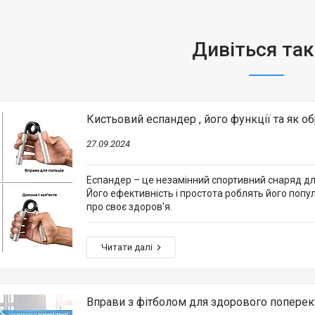
Кистьовий еспандер , його функції та як об
27.09.2024
Еспандер – це незамінний спортивний снаряд для 
Його ефективність і простота роблять його попу
про своє здоров'я.
Вправи з фітболом для здорового поперек