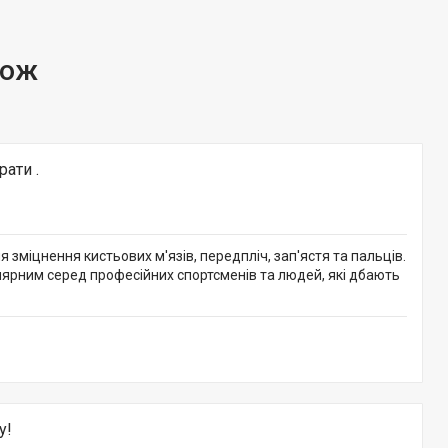
рати .
зміцнення кистьових м'язів, передпліч, зап'ястя та пальців.
лярним серед професійних спортсменів та людей, які дбають
у!