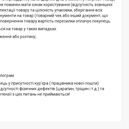
не повинен мати ознак користування (відсутність зовнішніх
тації товару та цілісність упаковки, зберігання всіх
документи на товар (товарний чек або інший документ, що
и повернення товару вартість пересилки оплачує покупець.
ся на товар у таких випадках:
ження або розтину;
олограм.
ць у присутності кур'єра ( працівника нової пошти)
утності фізичних дефектів (царапин, тріщин і т.д.) та
ретензії з цих питань не приймаються!