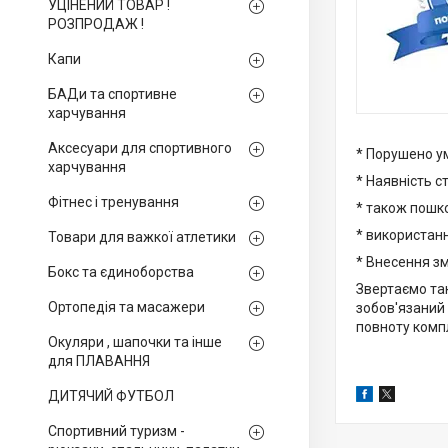
УЦІНЕНИЙ ТОВАР !
РОЗПРОДАЖ !
Капи
БАДи та спортивне
харчування
Аксесуари для спортивного
* Порушено ум
харчування
* Наявність с
Фітнес і тренування
* також пошко
* використан
Товари для важкої атлетики
* Внесення зм
Бокс та єдиноборства
Звертаємо так
Ортопедія та масажери
зобов'язаний 
повноту компл
Окуляри , шапочки та інше
для ПЛАВАННЯ
ДИТЯЧИЙ ФУТБОЛ
Спортивний туризм -