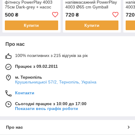
фітнесу PowerPlay 4003
напівмасажний PowerPlay
напі
75см Dark-grey + насос
4003 Ø65 cm Gymball
4003
Зелений + помпа
Сині
500
720
720
₴
₴
Купити
Купити
Про нас
100% позитивних з 215 відгуків за рік
Працює з 09.02.2011
м. Тернопіль
Крушельницької 57/2, Тернопіль, Україна
Контакти
Сьогодні працює з 10:00 до 17:00
Показати весь графік роботи
Про нас