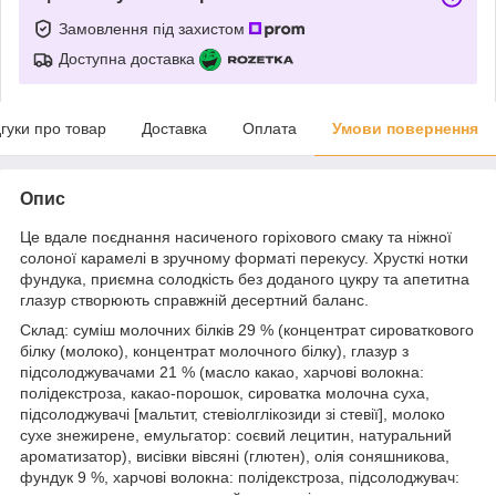
Замовлення під захистом
Доступна доставка
дгуки про товар
Доставка
Оплата
Умови повернення
Опис
Це вдале поєднання насиченого горіхового смаку та ніжної
солоної карамелі в зручному форматі перекусу. Хрусткі нотки
фундука, приємна солодкість без доданого цукру та апетитна
глазур створюють справжній десертний баланс.
Склад: суміш молочних білків 29 % (концентрат сироваткового
білку (молоко), концентрат молочного білку), глазур з
підсолоджувачами 21 % (масло какао, харчові волокна:
полідекстроза, какао-порошок, сироватка молочна суха,
підсолоджувачі [мальтит, стевіолглікозиди зі стевії], молоко
сухе знежирене, емульгатор: соєвий лецитин, натуральний
ароматизатор), висівки вівсяні (глютен), олія соняшникова,
фундук 9 %, харчові волокна: полідекстроза, підсолоджувач: