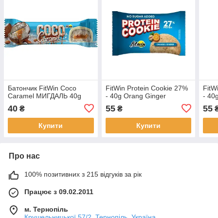
Батончик FitWin Coco
FitWin Protein Cookie 27%
FitW
Caramel МИГДАЛЬ 40g
- 40g Orang Ginger
- 40
40
55
55
₴
₴
Купити
Купити
Про нас
100% позитивних з 215 відгуків за рік
Працює з 09.02.2011
м. Тернопіль
Крушельницької 57/2, Тернопіль, Україна