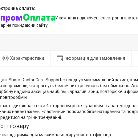
У компанії підключені електронні плате
вар не покидаючи сайту.
Характеристики
Інформація для замовлення
аж Shock Doctor Core Supporter поєднує максимальний захист, комфо
 спортсменів, які прагнуть безпечних тренувань без обмежень. Ан
 карбону надійно захищає найбільш вразливі зони, повторюючи форм
повітрообмін.
ажа - дихаюча сітка з 4-стороннім розтягуванням - гарантує ідеал
нсивних навантажень. Еластичний пояс запобігає натиранню та под
редитися на грі чи тренуванні.
сті товару
чна підтримка для максимальної зручності та фіксації