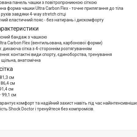
ована панель чашки з повітропроникною сіткою
на форма чашки Ultra Carbon Flex - точне прилягання до тіла
рухів завдяки 4-way stretch сітці
ий еластичний пояс - без натирань і дискомфорту
характеристики
хисний бандаж з чашкою
ltra Carbon Flex (вентильована, карбонової форми)
: дихаюча сітка з 4-стороннім розтягуванням
ння: контактні види спорту, єдиноборства, тренування
 щільна, анатомічна
сітка
 81,3 см
 86,4 см
 91,4 см
– 99,1 см
рантує комфорт та надійний захист навіть під час найінтенсивніш
ість Shock Doctor і тренуйтеся без компромісів.