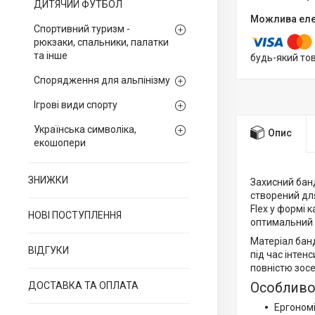
ДИТЯЧИЙ ФУТБОЛ
Спортивний туризм -
рюкзаки, спальники, палатки
та інше
будь-який то
Спорядження для альпінізму
Ігрові види спорту
Українська символіка,
Опис
екошопери
ЗНИЖКИ
Захисний банд
створений для
Flex у формі
НОВІ ПОСТУПЛЕННЯ
оптимальний 
Матеріал банд
ВІДГУКИ
під час інте
повністю зосе
ДОСТАВКА ТА ОПЛАТА
Особливо
Ергономі