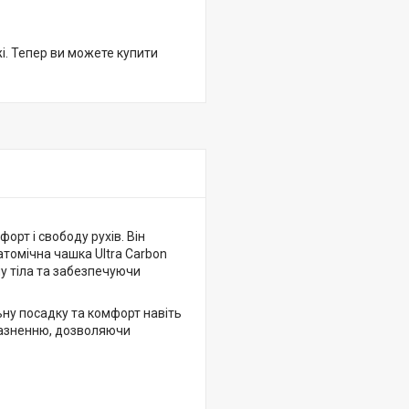
жі. Тепер ви можете купити
рт і свободу рухів. Він
атомічна чашка Ultra Carbon
у тіла та забезпечуючи
ьну посадку та комфорт навіть
разненню, дозволяючи