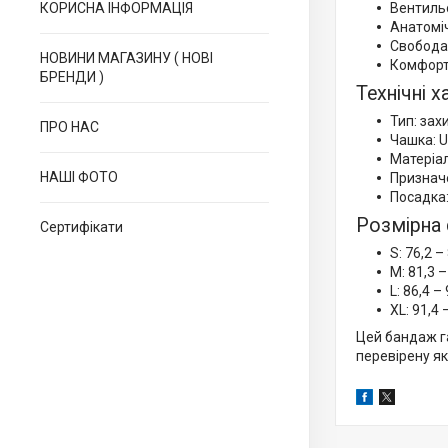
КОРИСНА ІНФОРМАЦІЯ
Вентиль
Анатоміч
Свобода 
НОВИНИ МАГАЗИНУ ( НОВІ
Комфортн
БРЕНДИ )
Технічні 
Тип: за
ПРО НАС
Чашка: U
Матеріал
НАШІ ФОТО
Призначе
Посадка:
Розмірна 
Сертифікати
S: 76,2 –
M: 81,3 –
L: 86,4 –
XL: 91,4 
Цей бандаж га
перевірену як