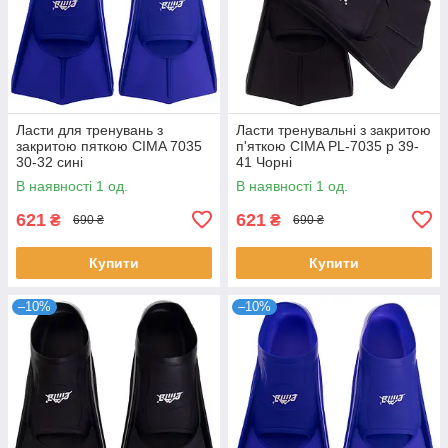
Ласти для тренувань з
Ласти тренувальні з закритою
закритою пяткою CIMA 7035
п'яткою CIMA PL-7035 р 39-
30-32 сині
41 Чорні
В наявності 1 од.
В наявності 1 од.
621
621
₴
₴
690 ₴
690 ₴
Купити
Купити
–10%
–10%