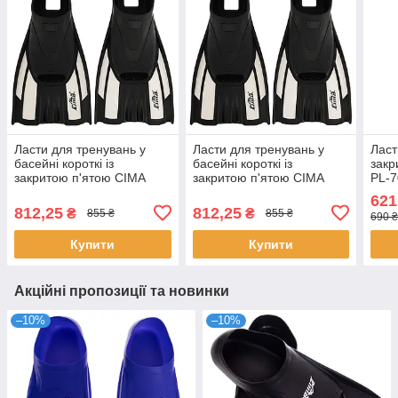
Ласти для тренувань у
Ласти для тренувань у
Ласт
басейні короткі із
басейні короткі із
закр
закритою п'ятою CIMA
закритою п'ятою CIMA
PL-7
F12-03 (35-36 Чорний)
F12-03 (37-38 чорний)
621
812,25
812,25
₴
₴
855 ₴
855 ₴
690 
Купити
Купити
Акційні пропозиції та новинки
–10%
–10%