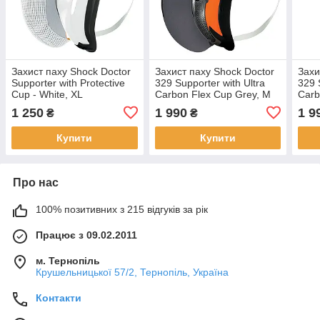
Захист паху Shock Doctor
Захист паху Shock Doctor
Захи
Supporter with Protective
329 Supporter with Ultra
329 
Cup - White, XL
Carbon Flex Cup Grey, M
Carb
1 250
1 990
1 9
₴
₴
Купити
Купити
Про нас
100% позитивних з 215 відгуків за рік
Працює з 09.02.2011
м. Тернопіль
Крушельницької 57/2, Тернопіль, Україна
Контакти