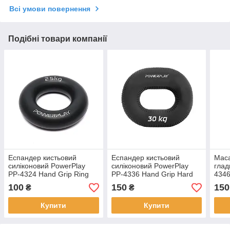
Всі умови повернення
Подібні товари компанії
Еспандер кистьовий
Еспандер кистьовий
Маса
силіконовий PowerPlay
силіконовий PowerPlay
глад
PP-4324 Hand Grip Ring
PP-4336 Hand Grip Hard
4346
Hard 25 кг. Чорний
30 кг. Чорний
Чор
100
150
150
₴
₴
(15x
Купити
Купити