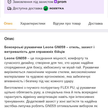
Замовлення під захистом
Доступна доставка
Опис
Характеристики
Відгуки про товар
Доставка
Опис
Боксерські рукавички Leone GN059 – стиль, захист і
витривалість для справжніх бійців
Leone GN059
– це поєднання міцності, комфорту та
сучасного дизайну, створене для тих, хто шукає надійне
спорядження для боксу, кікбоксингу чи муай-тай. Рукавички
вирізняються лаконічним чорним стилем, високоякісними
матеріалами та чудовою ергономікою, яка забезпечує
впевненість і безпеку під час кожного удару.
Виготовлені з гнучкого поліуретану FLEX PU, ці рукавички
щільно облягають руку, а спеціальна піна й гель всередині
гарантують відмінну амортизацію навіть при інтенсивних
тренуваннях. Додатковий захист у зоні зап’ястя та надійна
застібка-липучка роблять GN059 оптимальним вибором як