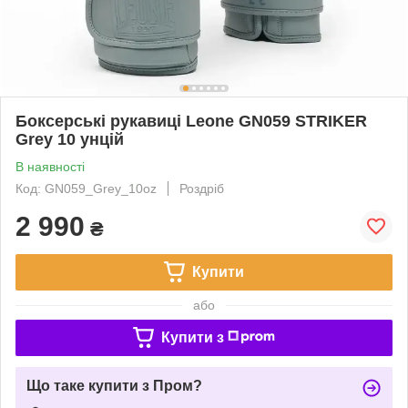
Боксерські рукавиці Leone GN059 STRIKER
Grey 10 унцій
В наявності
Код: GN059_Grey_10oz
Роздріб
2 990
₴
Купити
або
Купити з
Що таке купити з Пром?