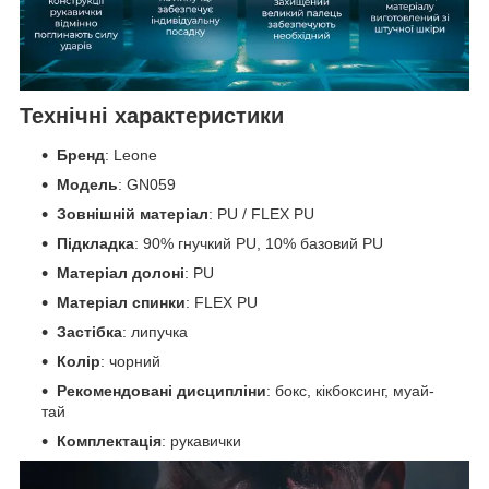
Технічні характеристики
Бренд
: Leone
Модель
: GN059
Зовнішній матеріал
: PU / FLEX PU
Підкладка
: 90% гнучкий PU, 10% базовий PU
Матеріал долоні
: PU
Матеріал спинки
: FLEX PU
Застібка
: липучка
Колір
: чорний
Рекомендовані дисципліни
: бокс, кікбоксинг, муай-
тай
Комплектація
: рукавички