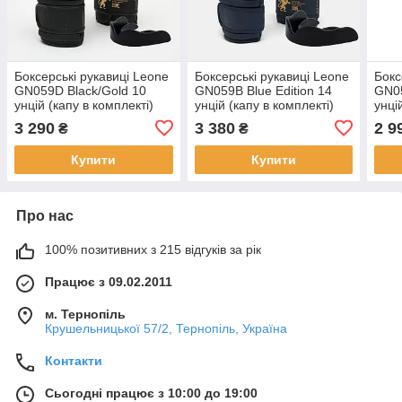
Боксерські рукавиці Leone
Боксерські рукавиці Leone
Бокс
GN059D Black/Gold 10
GN059B Blue Edition 14
GN05
унцій (капу в комплекті)
унцій (капу в комплекті)
унці
3 290
3 380
2 9
₴
₴
Купити
Купити
Про нас
100% позитивних з 215 відгуків за рік
Працює з 09.02.2011
м. Тернопіль
Крушельницької 57/2, Тернопіль, Україна
Контакти
Сьогодні працює з 10:00 до 19:00