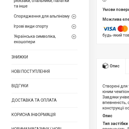
рюкзаки, спальники, палатки
та інше
Спорядження для альпінізму
Ігрові види спорту
будь-який то
Українська символіка,
екошопери
ЗНИЖКИ
Опис
НОВІ ПОСТУПЛЕННЯ
ВІДГУКИ
Створені для 
юним чемпіона
Завдяки уніве
ДОСТАВКА ТА ОПЛАТА
впевненість, 
конструкції о
КОРИСНА ІНФОРМАЦІЯ
Опис
Тип застібки