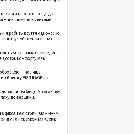
йкість під час різких маневрів
плення з поверхнею. Це дає
айважливішими елементами
ання робить взуття одночасно
 навіть у найінтенсивніших
улюють мікроклімат всередині
 відсоток комфорту має
 обробкою — не лише
тип бренду FISTRAGE
на
родовженням бійця. З того часу
шляху до вершини.
 з фіксацією стопи, відмінним
 рингу та переможних кроків