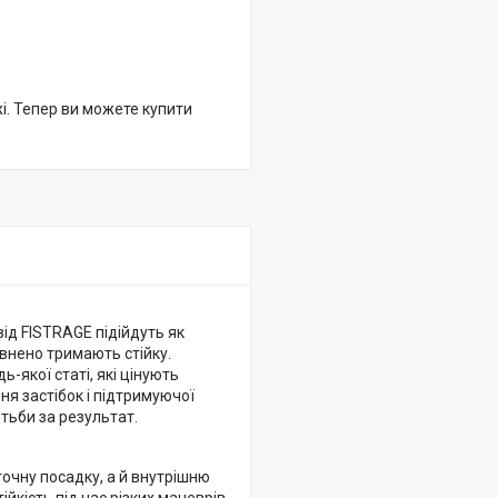
жі. Тепер ви можете купити
від FISTRAGE підійдуть як
евнено тримають стійку.
-якої статі, які цінують
ння застібок і підтримуючої
отьби за результат.
точну посадку, а й внутрішню