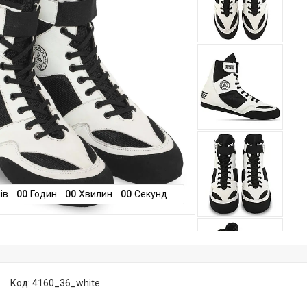
ів
0
0
Годин
0
0
Хвилин
0
0
Секунд
Код:
4160_36_white