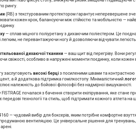
Вона миттєво фіксує стопу, знижуючи ризик зміщень і підвищуючи сті
по рингу.
уми
(RB) з текстурованим протектором гарантує неперевершене зче
лювати кожен крок, балансуючи між стійкістю та мобільністю — н
оєдинку.
ху
— сплав міцного поліуретану з дихаючим поліестером. Це поєдн
і легким, не перевантажуючи ногу й дозволяючи відчувати легкість
нтильованої дихаючої тканини
— ваш щит від перегріву. Вони рег
ючи свіжості, особливо в напружені моменти поєдинку, коли кожен
гу заслуговують
високі берці
з посиленими швами та контрастною
цент, а й додаткова підтримка гомілкостопу. Мінімалістичний
лого
слює належність до бойової філософії без надмірної вишуканості.
у FISTRAGE почалася з бачення створити екіпірування, яке стане п
 передові технології та стиль, щоб підтримати кожного атлета на 
160 — чудовий вибір для боксерів, яким потрібне комфортне взуття
 продуманою вентиляцією. Це універсальне рішення для тренувань,
 арені.