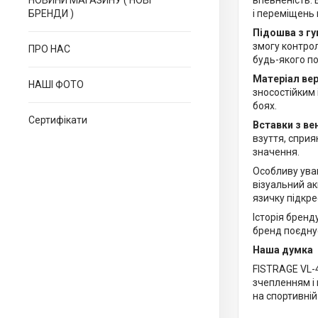
НОВИНИ МАГАЗИНУ ( НОВІ
впевненість. 
БРЕНДИ )
і переміщень 
Підошва з г
змогу контро
ПРО НАС
будь-якого п
Матеріал вер
НАШІ ФОТО
зносостійким 
боях.
Сертифікати
Вставки з ве
взуття, сприя
значення.
Особливу ува
візуальний ак
язичку підкре
Історія бренд
бренд поєднує
Наша думка
FISTRAGE VL-4
зчепленням і
на спортивній