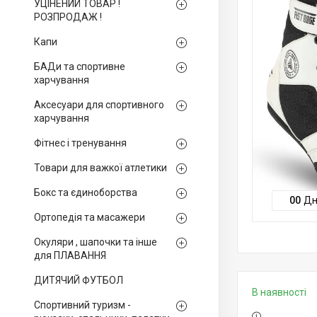
УЦІНЕНИЙ ТОВАР !
РОЗПРОДАЖ !
Капи
БАДи та спортивне
харчування
Аксесуари для спортивного
харчування
Фітнес і тренування
Товари для важкої атлетики
Бокс та єдиноборства
0
0
Дн
Ортопедія та масажери
Окуляри , шапочки та інше
для ПЛАВАННЯ
ДИТЯЧИЙ ФУТБОЛ
В наявності
Спортивний туризм -