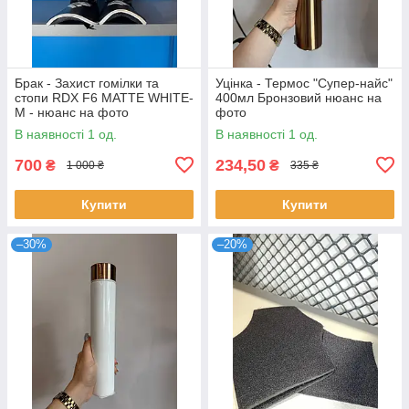
Брак - Захист гомілки та
Уцінка - Термос "Супер-найс"
стопи RDX F6 MATTE WHITE-
400мл Бронзовий нюанс на
M - нюанс на фото
фото
В наявності 1 од.
В наявності 1 од.
700
234,50
₴
₴
1 000 ₴
335 ₴
Купити
Купити
–30%
–20%