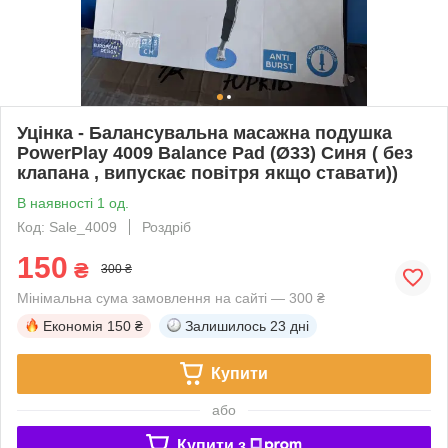
Уцінка - Балансувальна масажна подушка
PowerPlay 4009 Balance Pad (Ø33) Синя ( без
клапана , випускає повітря якщо ставати))
В наявності 1 од.
Код: Sale_4009
Роздріб
150
₴
300 ₴
Мінімальна сума замовлення на сайті — 300 ₴
Економія
150 ₴
Залишилось
23 дні
Купити
або
Купити з