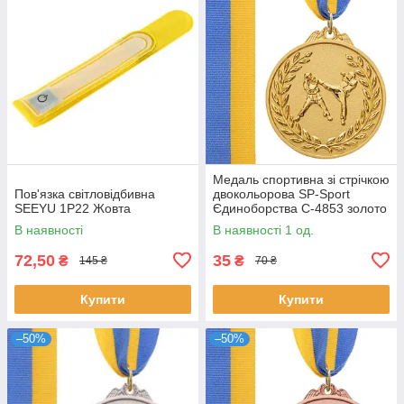
Медаль спортивна зі стрічкою
Пов'язка світловідбивна
двокольорова SP-Sport
SEEYU 1P22 Жовта
Єдиноборства C-4853 золото
В наявності
В наявності 1 од.
72,50
35
₴
₴
145 ₴
70 ₴
Купити
Купити
–50%
–50%