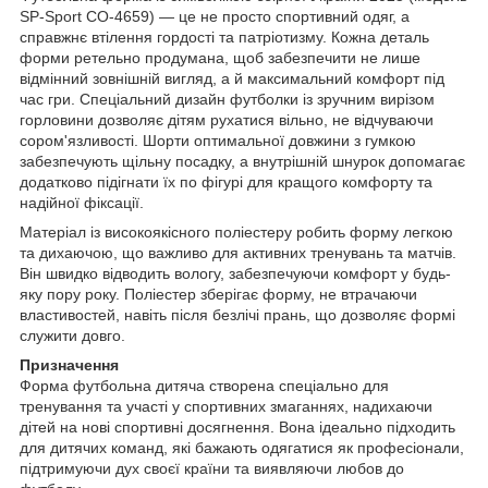
SP-Sport CO-4659) — це не просто спортивний одяг, а
справжнє втілення гордості та патріотизму. Кожна деталь
форми ретельно продумана, щоб забезпечити не лише
відмінний зовнішній вигляд, а й максимальний комфорт під
час гри. Спеціальний дизайн футболки із зручним вирізом
горловини дозволяє дітям рухатися вільно, не відчуваючи
сором'язливості. Шорти оптимальної довжини з гумкою
забезпечують щільну посадку, а внутрішній шнурок допомагає
додатково підігнати їх по фігурі для кращого комфорту та
надійної фіксації.
Матеріал із високоякісного поліестеру робить форму легкою
та дихаючою, що важливо для активних тренувань та матчів.
Він швидко відводить вологу, забезпечуючи комфорт у будь-
яку пору року. Поліестер зберігає форму, не втрачаючи
властивостей, навіть після безлічі прань, що дозволяє формі
служити довго.
Призначення
Форма футбольна дитяча створена спеціально для
тренування та участі у спортивних змаганнях, надихаючи
дітей на нові спортивні досягнення. Вона ідеально підходить
для дитячих команд, які бажають одягатися як професіонали,
підтримуючи дух своєї країни та виявляючи любов до