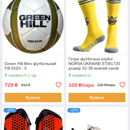
Гетри футбольні клубні
Green Hill Мяч футбольний
NORVA UKRAINE ETM1720
FB-9103 - 5
розмір 32-39 жовтий-синій
В наявності 1 од.
В наявності
729
108
₴
₴/пара
810 ₴
120 ₴/пара
Купити
Купити
–10%
–10%