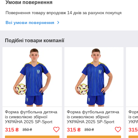
Умови повернення
Повернення товару впродовж 14 днів за рахунок покупця
Всі умови повернення
Подібні товари компанії
Форма футбольна дитяча
Форма футбольна дитяча
Фор
із символікою збірної
із символікою збірної
із с
УКРАЇНА 2025 SP-Sport
УКРАЇНА 2025 SP-Sport
УКРА
CO-4671 28, зріст 145-150
CO-4671 22, зріст 125-130
CO-4
315
315
315
₴
₴
350 ₴
350 ₴
Синій
Синій
Жов