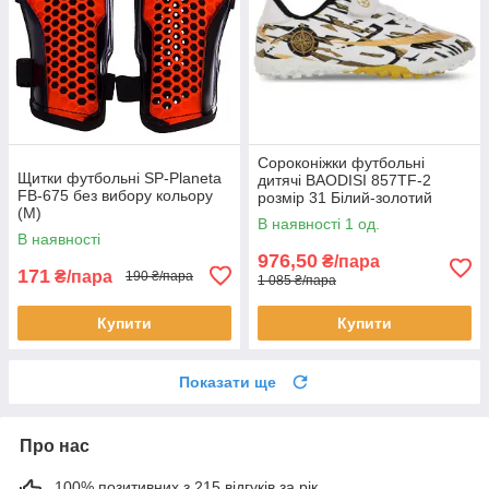
Сороконіжки футбольні
Щитки футбольні SP-Planeta
дитячі BAODISI 857TF-2
FB-675 без вибору кольору
розмір 31 Білий-золотий
(M)
В наявності 1 од.
В наявності
976,50
₴/пара
171
₴/пара
190 ₴/пара
1 085 ₴/пара
Купити
Купити
Показати ще
Про нас
100% позитивних з 215 відгуків за рік