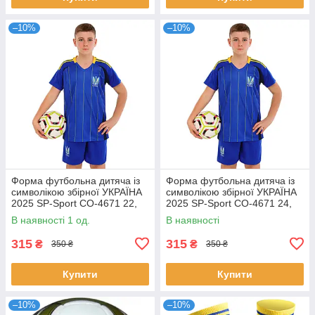
–10%
–10%
Форма футбольна дитяча із
Форма футбольна дитяча із
символікою збірної УКРАЇНА
символікою збірної УКРАЇНА
2025 SP-Sport CO-4671 22,
2025 SP-Sport CO-4671 24,
зріст 125-130 Синій
зріст 130-140 Синій
В наявності 1 од.
В наявності
315
315
₴
₴
350 ₴
350 ₴
Купити
Купити
–10%
–10%