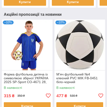
Купити
Купити
Акційні пропозиції та новинки
–10%
–10%
Форма футбольна дитяча із
М'яч футбольний №4
символікою збірної УКРАЇНА
клеєний PVC MIK FB-0451
2025 SP-Sport CO-4671 28,
біло-чорний
зріст 145-150 Синій
В наявності
В наявності
315
477
₴
₴
350 ₴
530 ₴
Купити
Купити