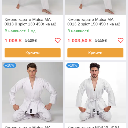
Кімоно карате Matsa MA-
Кімоно карате Matsa MA-
0013 0 зріст 130 450г на м2
0013 2 зріст 150 450 г на м2
В наявності 1 од.
В наявності
1 008
1 003,50
₴
₴
1 120 ₴
1 115 ₴
Купити
Купити
–10%
–10%
Кімоно карате Matsa MA-
Кімоно карате BDB VL-8191