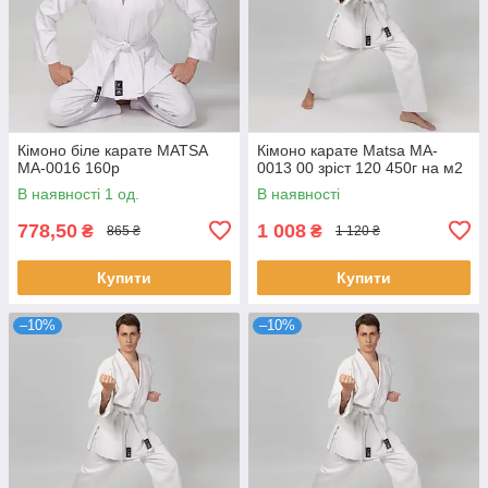
Кімоно біле карате MATSA
Кімоно карате Matsa MA-
MA-0016 160p
0013 00 зріст 120 450г на м2
В наявності 1 од.
В наявності
778,50
1 008
₴
₴
865 ₴
1 120 ₴
Купити
Купити
–10%
–10%