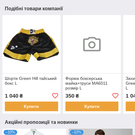
Подібні товари компанії
Шорти Green Hill тайський
Форма боксерська
Захи
бокс L
майка+труси MA6011
Gree
розмір L
L
1 040
350
1 0
₴
₴
Купити
Купити
Акційні пропозиції та новинки
–10%
–10%