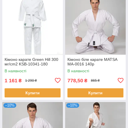
Кімоно карате Green Hill 300
Кімоно біле карате MATSA
мг/cm2 KSB-10341-180
MA-0016 140p
В наявності
В наявності
1 161
778,50
₴
₴
1 290 ₴
865 ₴
Купити
Купити
–10%
–10%