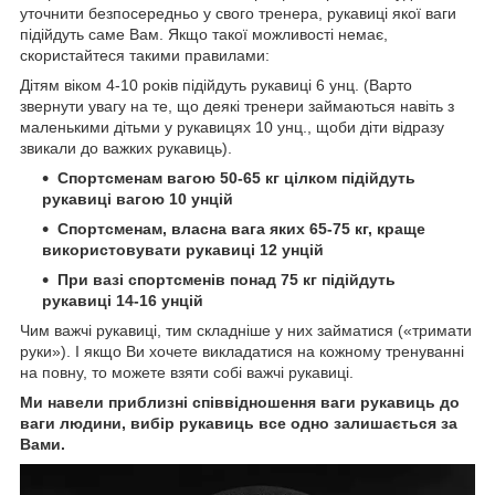
уточнити безпосередньо у свого тренера, рукавиці якої ваги
підійдуть саме Вам. Якщо такої можливості немає,
скористайтеся такими правилами:
Дітям віком 4-10 років підійдуть рукавиці 6 унц. (Варто
звернути увагу на те, що деякі тренери займаються навіть з
маленькими дітьми у рукавицях 10 унц., щоби діти відразу
звикали до важких рукавиць).
Спортсменам вагою 50-65 кг цілком підійдуть
рукавиці вагою 10 унцій
Спортсменам, власна вага яких 65-75 кг, краще
використовувати рукавиці 12 унцій
При вазі спортсменів понад 75 кг підійдуть
рукавиці 14-16 унцій
Чим важчі рукавиці, тим складніше у них займатися («тримати
руки»). І якщо Ви хочете викладатися на кожному тренуванні
на повну, то можете взяти собі важчі рукавиці.
Ми навели приблизні співвідношення ваги рукавиць до
ваги людини, вибір рукавиць все одно залишається за
Вами.