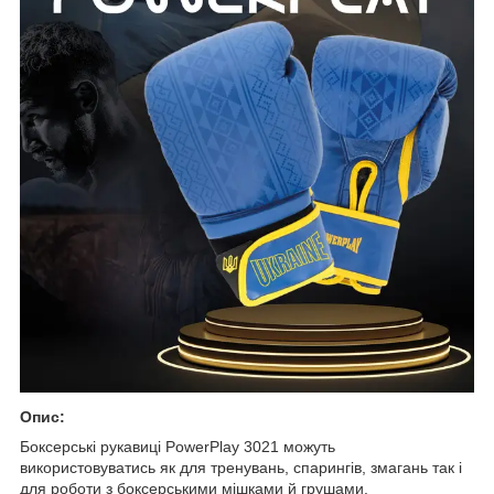
Опис:
Боксерські рукавиці PowerPlay 3021 можуть
використовуватись як для тренувань, спарингів, змагань так і
для роботи з боксерськими мішками й грушами.