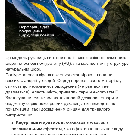
Ця модель рукавиць виготовлена із високоякісного замінника
шкіри на основі поліуретану
(PU)
, яка має ідентичну структуру
натуральній шкірі.
Поліуретанова шкіра вважається екошкірою – вона не
викликає алергії у людей. Серед переваг такого матеріалу –
стійкість до механічних пошкоджень (не рветься і не
дряпається), еластичність, тривалий термін експлуатації.
Застосування синтетичних технологій дозволив створити
бюджетну серію боксерських рукавиць, які підходять як
початківцям, так і досвідченим бійцям для тривалого
використання.
Внутрішня підкладка
виготовлена з тканини з
поглинальним ефектом
, яка ефективно поглинає воду
і тому, руки навіть при великій кількості тренувань