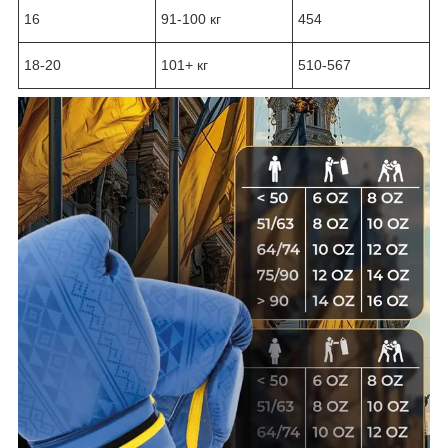
16
91-100 кг
454
18-20
101+ кг
510-567