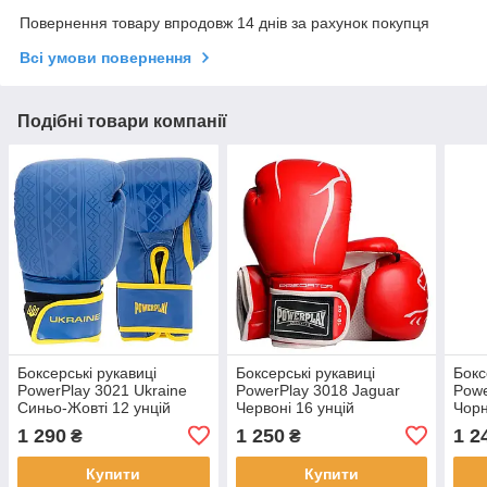
Повернення товару впродовж 14 днів за рахунок покупця
Всі умови повернення
Подібні товари компанії
Боксерські рукавиці
Боксерські рукавиці
Бокс
PowerPlay 3021 Ukraine
PowerPlay 3018 Jaguar
Powe
Синьо-Жовті 12 унцій
Червоні 16 унцій
Чорн
1 290
1 250
1 2
₴
₴
Купити
Купити