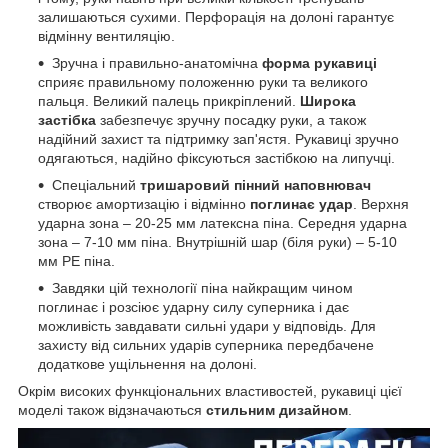
залишаються сухими. Перфорація на долоні гарантує
відмінну вентиляцію.
Зручна і правильно-анатомічна
форма рукавиці
сприяє правильному положенню руки та великого
пальця. Великий палець прикріплений.
Широка
застібка
забезпечує зручну посадку руки, а також
надійний захист та підтримку зап'ястя. Рукавиці зручно
одягаються, надійно фіксуються застібкою на липучці.
Спеціальний
тришаровий
пінний наповнювач
створює амортизацію і відмінно
поглинає удар
. Верхня
ударна зона – 20-25 мм латексна піна. Середня ударна
зона – 7-10 мм піна. Внутрішній шар (біля руки) – 5-10
мм PE піна.
Завдяки цій технології піна найкращим чином
поглинає і розсіює ударну силу суперника і дає
можливість завдавати сильні удари у відповідь. Для
захисту від сильних ударів суперника передбачене
додаткове ущільнення на долоні.
Окрім високих функціональних властивостей, рукавиці цієї
моделі також відзначаються
стильним дизайном
.