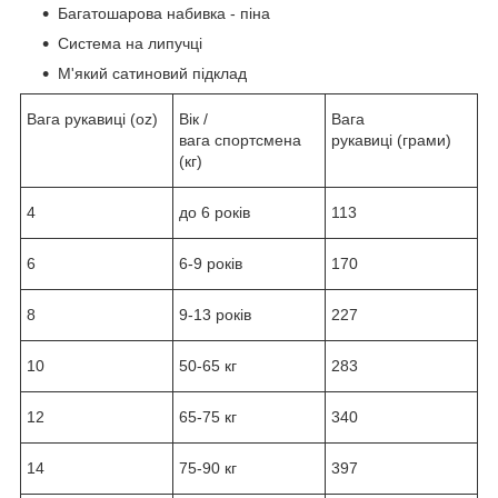
Багатошарова набивка - піна
Система на липучці
М'який сатиновий підклад
Вага рукавиці (oz)
Вік /
Вага
вага спортсмена
рукавиці (грами)
(кг)
4
до 6 років
113
6
6-9 років
170
8
9-13 років
227
10
50-65 кг
283
12
65-75 кг
340
14
75-90 кг
397