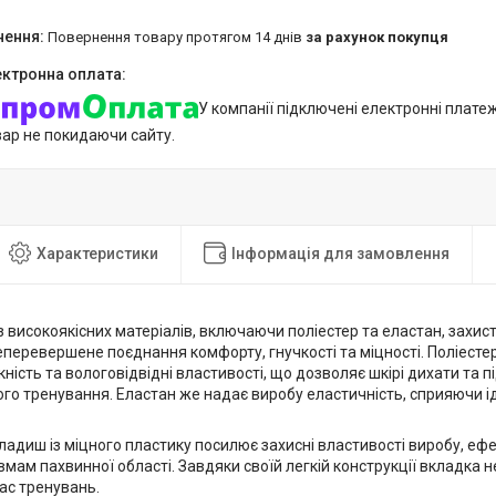
повернення товару протягом 14 днів
за рахунок покупця
У компанії підключені електронні плате
вар не покидаючи сайту.
Характеристики
Інформація для замовлення
 високоякісних матеріалів, включаючи поліестер та еластан, захи
перевершене поєднання комфорту, гнучкості та міцності. Поліестер
ність та вологовідвідні властивості, що дозволяє шкірі дихати та п
го тренування. Еластан же надає виробу еластичність, сприяючи ід
ладиш із міцного пластику посилює захисні властивості виробу, еф
вмам пахвинної області. Завдяки своїй легкій конструкції вкладка не 
ас тренувань.