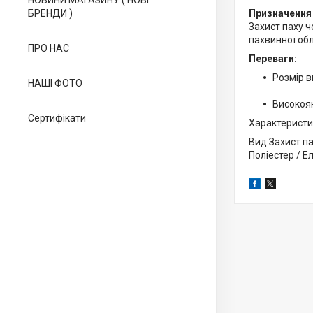
НОВИНИ МАГАЗИНУ ( НОВІ
БРЕНДИ )
Призначення
Захист паху ч
пахвинної обл
ПРО НАС
Переваги:
Розмір в
НАШІ ФОТО
Високояк
Сертифікати
Характеристи
Вид Захист па
Поліестер / Е