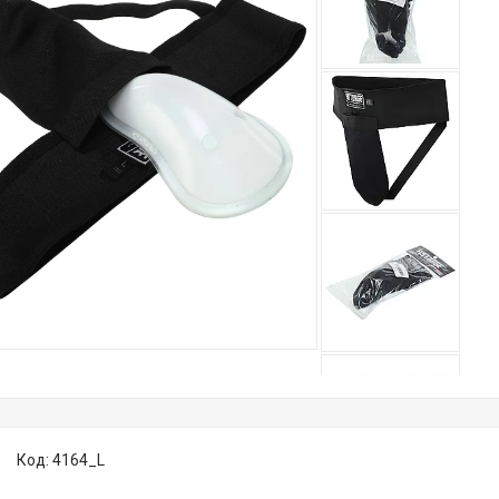
Код:
4164_L