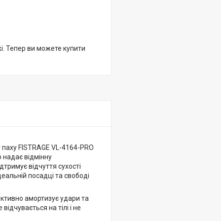
жі. Тепер ви можете купити
ст паху FISTRAGE VL-4164-PRO
 надає відмінну
ідтримує відчуття сухості
еальній посадці та свободі
ективно амортизує удари та
відчувається на тілі і не