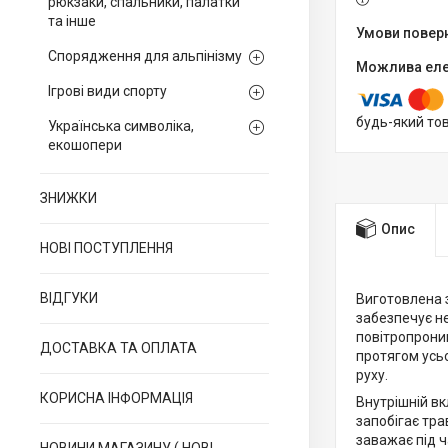
рюкзаки, спальники, палатки
та інше
Спорядження для альпінізму
Ігрові види спорту
будь-який то
Українська символіка,
екошопери
ЗНИЖКИ
Опис
НОВІ ПОСТУПЛЕННЯ
ВІДГУКИ
Виготовлена з
забезпечує не
повітропроник
ДОСТАВКА ТА ОПЛАТА
протягом усьо
руху.
КОРИСНА ІНФОРМАЦІЯ
Внутрішній вк
запобігає тра
заважає під ч