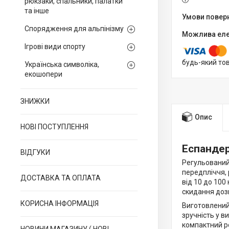
рюкзаки, спальники, палатки
та інше
Спорядження для альпінізму
Ігрові види спорту
будь-який то
Українська символіка,
екошопери
ЗНИЖКИ
Опис
НОВІ ПОСТУПЛЕННЯ
Еспандер
ВІДГУКИ
Регульований 
передпліччя, 
ДОСТАВКА ТА ОПЛАТА
від 10 до 100
скидання дозв
КОРИСНА ІНФОРМАЦІЯ
Виготовлений 
зручність у в
компактний ро