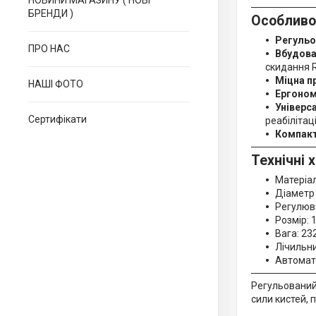
НОВИНИ МАГАЗИНУ ( НОВІ
БРЕНДИ )
Особливо
Регульо
ПРО НАС
Вбудова
скидання 
Міцна п
НАШІ ФОТО
Ергоном
Універс
Сертифікати
реабілітаці
Компакт
Технічні 
Матеріал
Діаметр
Регулюва
Розмір: 1
Вага: 232
Лічильни
Автомат
Регульований
сили кистей, 