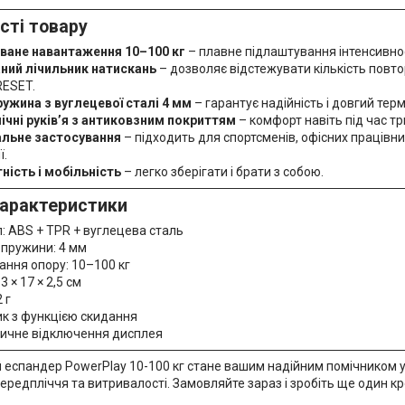
сті товару
ване навантаження 10–100 кг
– плавне підлаштування інтенсивност
ний лічильник натискань
– дозволяє відстежувати кількість повтор
RESET.
ружина з вуглецевої сталі 4 мм
– гарантує надійність і довгий терм
ічні руків’я з антиковзним покриттям
– комфорт навіть під час т
альне застосування
– підходить для спортсменів, офісних працівни
ї.
ність і мобільність
– легко зберігати і брати з собою.
характеристики
: ABS + TPR + вуглецева сталь
 пружини: 4 мм
ння опору: 10–100 кг
3 × 17 × 2,5 см
 г
к з функцією скидання
ичне відключення дисплея
 еспандер PowerPlay 10-100 кг стане вашим надійним помічником у
передпліччя та витривалості. Замовляйте зараз і зробіть ще один кро