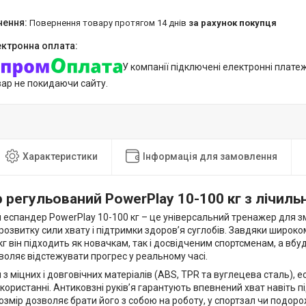
повернення товару протягом 14 днів
за рахунок покупця
У компанії підключені електронні плате
вар не покидаючи сайту.
Характеристики
Інформація для замовлення
 регульований PowerPlay 10-100 кг з лічил
еспандер PowerPlay 10-100 кг – це універсальний тренажер для зм
розвитку сили хвату і підтримки здоров’я суглобів. Завдяки широ
 кг він підходить як новачкам, так і досвідченим спортсменам, а вб
оляє відстежувати прогрес у реальному часі.
з міцних і довговічних матеріалів (ABS, TPR та вуглецева сталь), е
икористанні. Антиковзні руків’я гарантують впевнений хват навіть п
змір дозволяє брати його з собою на роботу, у спортзал чи подоро