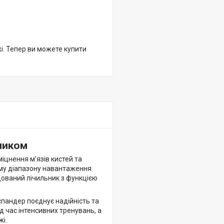
жі. Тепер ви можете купити
ьником
іцнення м’язів кистей та
кому діапазону навантаження
удований лічильник з функцією
спандер поєднує надійність та
ід час інтенсивних тренувань, а
жі.