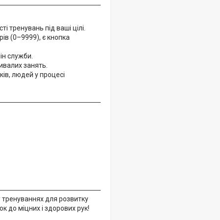
і тренувань під ваші цілі.
ів (0–9999), є кнопка
ін служби.
ривалих занять.
ків, людей у процесі
 тренуваннях для розвитку
к до міцних і здорових рук!