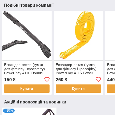
Подібні товари компанії
Еспандер-петля (гумка
Еспандер-петля (гумка
Еспа
для фітнесу і кроссфіту)
для фітнесу і кроссфіту)
для 
PowerPlay 4116 Double
PowerPlay 4115 Power
Powe
Colors Чорно/Сіра (2-7 кг)
Band Light Жовта (5-14kg)
Band
150
260
440
₴
₴
Купити
Купити
Акційні пропозиції та новинки
–10%