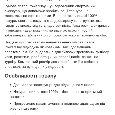
Гумова петля PowerPlay – універсальний спортивний
аксесуар, що допоможе зробити ваші тренування
максимально ефективними. Вона виготовлена зі 100%
натурального латексу та має двошарову конструкцію, яка
гарантує високу міцність і довговічність. Така резина витримує
інтенсивні навантаження, не втрачає еластичності й
забезпечує стабільний опір протягом усього терміну служби.
Завдяки прогресивному навантаженню гумова петля
PowerPlay підходить як новачкам, так і досвідченим
спортсменам. Вона ідеальна для силових тренувань, фітнесу,
йоги, розтяжки, реабілітаційних вправ і навіть занять на
турніку. Компактний розмір дозволяє брати її з собою в
спортзал, на вулицю чи у подорож.
Особливості товару
Двошарова конструкція для підвищеної міцності
Натуральний латекс 100% – безпечний та приємний
на дотик
Прогресивне навантаження з плавною адаптацією під
рівень підготовки