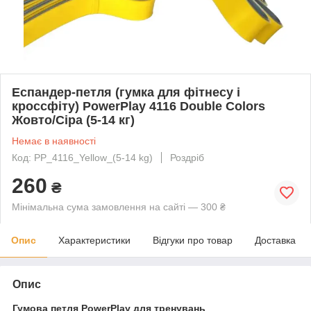
Еспандер-петля (гумка для фітнесу і
кроссфіту) PowerPlay 4116 Double Colors
Жовто/Сіра (5-14 кг)
Немає в наявності
Код: PP_4116_Yellow_(5-14 kg)
Роздріб
260
₴
Мінімальна сума замовлення на сайті — 300 ₴
Опис
Характеристики
Відгуки про товар
Доставка
Опис
Гумова петля PowerPlay для тренувань