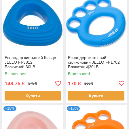
Еспандер кистьовий Кільце
Еспандер кистьовий
JELLO FI-3812
силіконовий JELLO FI-1782
Блакитний|30LB
Блакитний|30LB
В наявності
В наявності
148,75
170
₴
₴
175 ₴
200 ₴
Купити
Купити
–15%
–15%