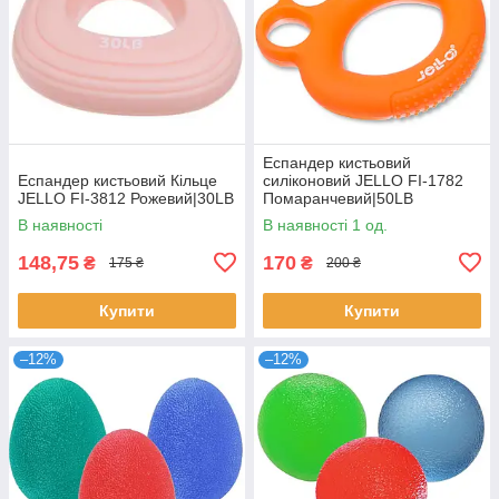
Еспандер кистьовий
Еспандер кистьовий Кільце
силіконовий JELLO FI-1782
JELLO FI-3812 Рожевий|30LB
Помаранчевий|50LB
В наявності
В наявності 1 од.
148,75
170
₴
₴
175 ₴
200 ₴
Купити
Купити
–12%
–12%