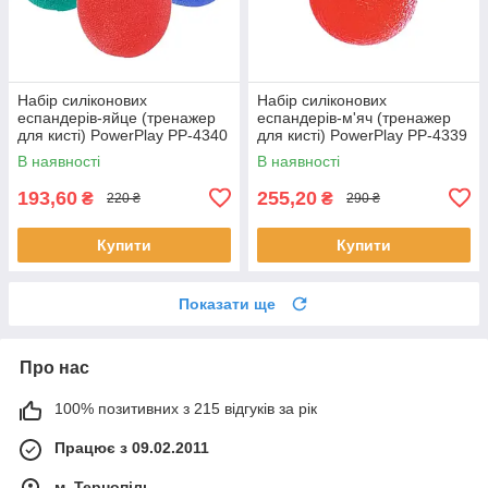
Набір силіконових
Набір силіконових
еспандерів-яйце (тренажер
еспандерів-м'яч (тренажер
для кисті) PowerPlay PP-4340
для кисті) PowerPlay PP-4339
Power Grip Set (набір 3 шт.)
Grip Ball Set (набір 3 шт.)
В наявності
В наявності
193,60
255,20
₴
₴
220 ₴
290 ₴
Купити
Купити
Показати ще
Про нас
100% позитивних з 215 відгуків за рік
Працює з 09.02.2011
м. Тернопіль