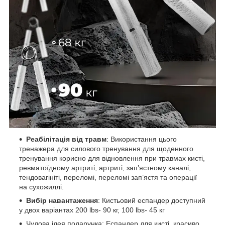
Реабілітація від травм
: Використання цього
тренажера для силового тренування для щоденного
тренування корисно для відновлення при травмах кисті,
ревматоїдному артриті, артриті, зап’ястному каналі,
тендовагініті, переломі, переломі зап’ястя та операції
на сухожиллі.
Вибір навантаження
: Кистьовий еспандер доступний
у двох варіантах 200 lbs- 90 кг, 100 lbs- 45 кг
Чудова ідея подарунка: Еспандер для кисті, красиво