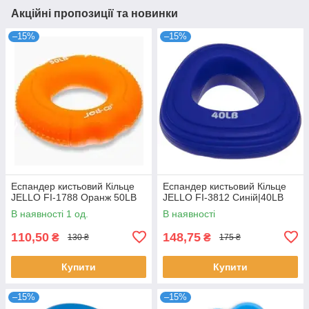
Акційні пропозиції та новинки
–15%
–15%
Еспандер кистьовий Кільце
Еспандер кистьовий Кільце
JELLO FI-1788 Оранж 50LB
JELLO FI-3812 Синій|40LB
В наявності 1 од.
В наявності
110,50
148,75
₴
₴
130 ₴
175 ₴
Купити
Купити
–15%
–15%