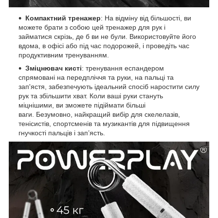
Компактний тренажер
: На відміну від більшості, ви
можете брати з собою цей тренажер для рук і
займатися скрізь, де б ви не були. Використовуйте його
вдома, в офісі або під час подорожей, і проведіть час
продуктивним тренуванням.
Зміцнювач кисті
: тренування еспандером
спрямовані на передпліччя та руки, на пальці та
зап'ястя, забезпечують ідеальний спосіб наростити силу
рук та збільшити хват. Коли ваші руки стануть
міцнішими, ви зможете підіймати більші
ваги. Безумовно, найкращий вибір для скелелазів,
тенісистів, спортсменів та музикантів для підвищення
гнучкості пальців і зап’ясть.