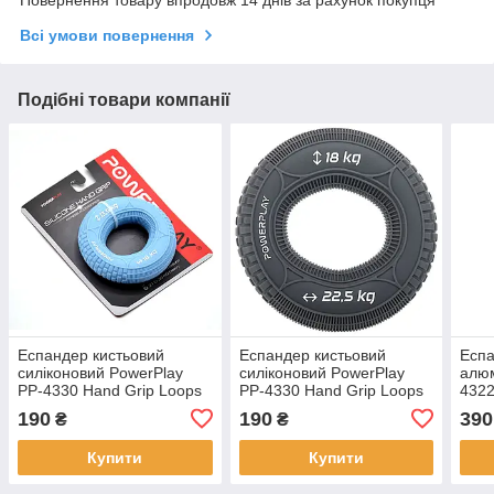
Повернення товару впродовж 14 днів за рахунок покупця
Всі умови повернення
Подібні товари компанії
Еспандер кистьовий
Еспандер кистьовий
Еспа
силіконовий PowerPlay
силіконовий PowerPlay
алюм
PP-4330 Hand Grip Loops
PP-4330 Hand Grip Loops
4322
Light 13.5-18 кг. Блакитний
Medium 18-22,5 кг. Сірий
Чор
190
190
390
₴
₴
Купити
Купити