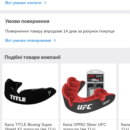
Всі умови оплати
Умови повернення
Повернення товару впродовж 14 днів за рахунок покупця
Всі умови повернення
Подібні товари компанії
Капа TITLE Boxing Super
Капа OPRO Silver UFC
Капа
Shield X2 доросла (вік 11+)
доросла (вік 11+)
11+)