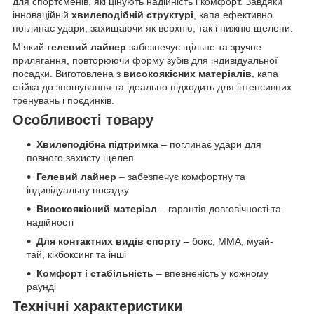
для спортсменів, які цінують надійність і комфорт. Завдяки
інноваційній
хвилеподібній структурі
, капа ефективно
поглинає удари, захищаючи як верхню, так і нижню щелепи.
М’який
гелевий лайнер
забезпечує щільне та зручне
прилягання, повторюючи форму зубів для індивідуальної
посадки. Виготовлена з
високоякісних матеріалів
, капа
стійка до зношування та ідеально підходить для інтенсивних
тренувань і поєдинків.
Особливості товару
Хвилеподібна підтримка
– поглинає удари для
повного захисту щелеп
Гелевий лайнер
– забезпечує комфортну та
індивідуальну посадку
Високоякісний матеріал
– гарантія довговічності та
надійності
Для контактних видів спорту
– бокс, ММА, муай-
тай, кікбоксинг та інші
Комфорт і стабільність
– впевненість у кожному
раунді
Технічні характеристики