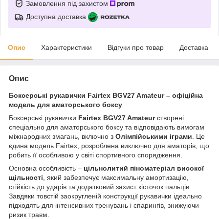
Замовлення під захистом
Доступна доставка
Опис
Характеристики
Відгуки про товар
Доставка
Опис
Боксерські рукавички Fairtex BGV27 Amateur – офіційна
модель для аматорського боксу
Боксерські рукавички
Fairtex BGV27 Amateur
створені
спеціально для аматорського боксу та відповідають вимогам
міжнародних змагань, включно з
Олімпійськими іграми
. Це
єдина модель Fairtex, розроблена виключно для аматорів, що
робить її особливою у світі спортивного спорядження.
Основна особливість –
цільнолитий піноматеріал високої
щільності
, який забезпечує максимальну амортизацію,
стійкість до ударів та додатковий захист кісточок пальців.
Завдяки товстій заокругленій конструкції рукавички ідеально
підходять для інтенсивних тренувань і спарингів, знижуючи
ризик травм.