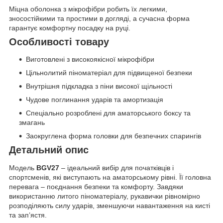
Міцна оболонка з мікрофібри робить їх легкими,
зносостійкими та простими в догляді, а сучасна форма
гарантує комфортну посадку на руці.
Особливості товару
Виготовлені з високоякісної мікрофібри
Цільнолитий піноматеріал для підвищеної безпеки
Внутрішня підкладка з піни високої щільності
Чудове поглинання ударів та амортизація
Спеціально розроблені для аматорського боксу та
змагань
Заокруглена форма головки для безпечних спарингів
Детальний опис
Модель
BGV27
– ідеальний вибір для початківців і
спортсменів, які виступають на аматорському рівні. Її головна
перевага – поєднання безпеки та комфорту. Завдяки
використанню литого піноматеріалу, рукавички рівномірно
розподіляють силу ударів, зменшуючи навантаження на кисті
та зап’ястя.