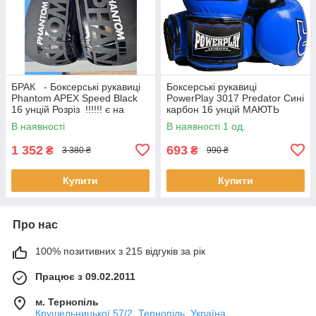
БРАК - Боксерські рукавиці
Боксерські рукавиці
Phantom APEX Speed Black
PowerPlay 3017 Predator Сині
16 унцій Розріз !!!!!! є на
карбон 16 унцій МАЮТЬ
ФОТО !!!
БРАК
В наявності
В наявності 1 од.
1 352
693
₴
₴
3 380 ₴
990 ₴
Купити
Купити
Про нас
100% позитивних з 215 відгуків за рік
Працює з 09.02.2011
м. Тернопіль
Крушельницької 57/2, Тернопіль, Україна