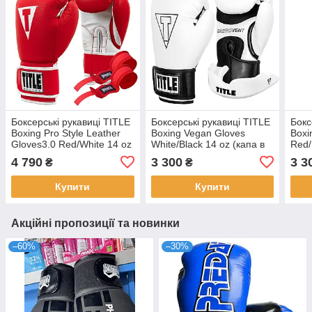
Боксерські рукавиці TITLE
Боксерські рукавиці TITLE
Бокс
Boxing Pro Style Leather
Boxing Vegan Gloves
Boxi
Gloves3.0 Red/White 14 oz
White/Black 14 oz (капа в
Red/
(бинти 4м. в комплекті)
комплекті)
комп
4 790
3 300
3 3
₴
₴
Купити
Купити
Акційні пропозиції та новинки
–60%
–30%