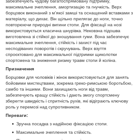
забезпечують чудову багатоспрямовану підтримку,
максимальне зчеплення, амортизацію та гнучкість. Верх
борцовок виконаний з м'якої замші та оснащений вставками з
матеріалу, що дихає. Він щільно прилягає до ноги, точно
повторюючи природні вигини стопи. Для фіксації на нозі
використовується класична шнурівка. Нековзна підошва
виготовлена зі стійкої до зношування гуми. Вона забезпечує
максимальне зчеплення, стійкість і захист під час
несподіваних поворотів і скручувань. Верх взуття
спроєктовано для максимальної підтримки щиколотки
спортсмена та зниження ризику травм стопи й коліна.
Призначення
Борцовки для чоловіків і жінок використовуються для занять
бойовими мистецтвами, зокрема греко-римською боротьбою,
самбо та іншими. Вони захищають ноги від травм,
забезпечують кращу стійкість і дають змогу спортсмену
зберегти швидкість і спритність рухів, які відіграють ключову
роль у перемозі над супротивником.
Переваги:
Зручна посадка з надійною фіксацією стопи.
Максимальне зчеплення та стійкість.