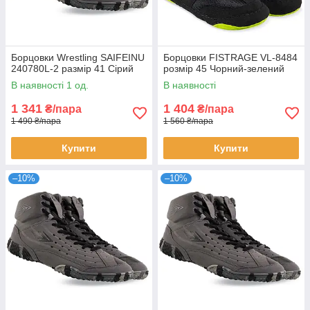
Борцовки Wrestling SAIFEINU
Борцовки FISTRAGE VL-8484
240780L-2 размір 41 Сірий
розмір 45 Чорний-зелений
В наявності 1 од.
В наявності
1 341
1 404
₴/пара
₴/пара
1 490 ₴/пара
1 560 ₴/пара
Купити
Купити
–10%
–10%