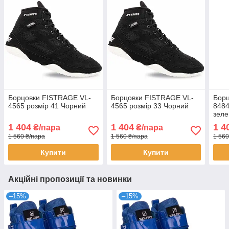
Борцовки FISTRAGE VL-
Борцовки FISTRAGE VL-
Бор
4565 розмір 41 Чорний
4565 розмір 33 Чорний
8484
зел
1 404
1 404
1 4
₴/пара
₴/пара
1 560 ₴/пара
1 560 ₴/пара
1 560
Купити
Купити
Акційні пропозиції та новинки
–15%
–15%