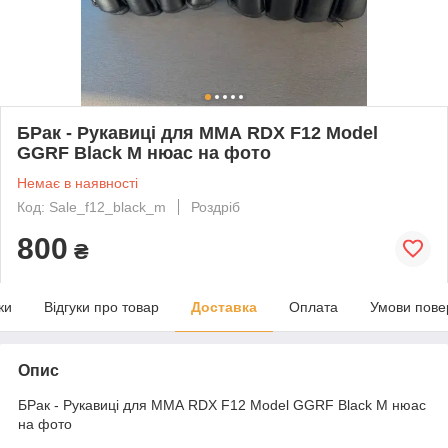
БРак - Рукавиці для ММА RDX F12 Model
GGRF Black M нюас на фото
Немає в наявності
Код: Sale_f12_black_m
Роздріб
800
₴
ки
Відгуки про товар
Доставка
Оплата
Умови пове
Опис
БРак - Рукавиці для ММА RDX F12 Model GGRF Black M нюас
на фото