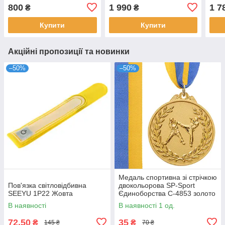
нюанс на фото
S/M 17-21 см
800
1 990
1 7
₴
₴
Купити
Купити
Акційні пропозиції та новинки
–50%
–50%
Медаль спортивна зі стрічкою
Пов'язка світловідбивна
двокольорова SP-Sport
SEEYU 1P22 Жовта
Єдиноборства C-4853 золото
В наявності
В наявності 1 од.
72,50
35
₴
₴
145 ₴
70 ₴