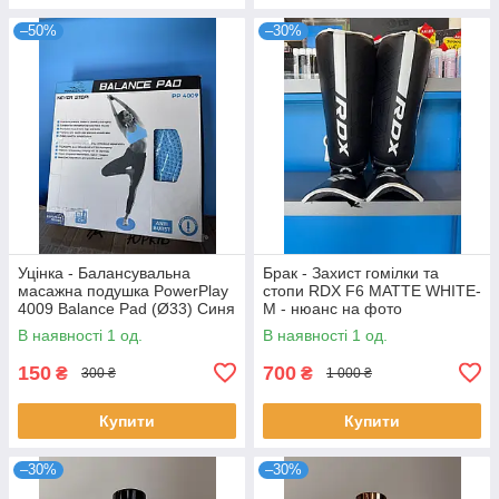
–50%
–30%
Уцінка - Балансувальна
Брак - Захист гомілки та
масажна подушка PowerPlay
стопи RDX F6 MATTE WHITE-
4009 Balance Pad (Ø33) Синя
M - нюанс на фото
( без клапана , випускає
В наявності 1 од.
В наявності 1 од.
повітря якщо ставати))
150
700
₴
₴
300 ₴
1 000 ₴
Купити
Купити
–30%
–30%