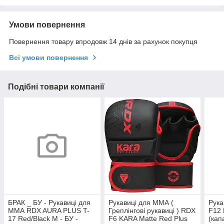
Умови повернення
Повернення товару впродовж 14 днів за рахунок покупця
Всі умови повернення
Подібні товари компанії
БРАК _ БУ - Рукавиці для
Рукавиці для ММА (
Рук
ММА RDX AURA PLUS T-
Греплінгові рукавиці ) RDX
F12
17 Red/Black M - БУ -
F6 KARA Matte Red Plus
(кап