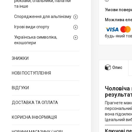
рюкзаки, спальники, палатки
та інше
Спорядження для альпінізму
Ігрові види спорту
будь-який то
Українська символіка,
екошопери
ЗНИЖКИ
Опис
НОВІ ПОСТУПЛЕННЯ
Чоловіча 
ВІДГУКИ
результа
ДОСТАВКА ТА ОПЛАТА
Прагнете мак
персональний
вона підсилю
КОРИСНА ІНФОРМАЦІЯ
Ідеальний вибі
Ключові пе