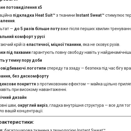
вне потовиділення x5
аційна
підкладка Heat Suit™
з тканини
Instant Sweat™
стимулює те
алення
.
льтат —
до 5 разів більше поту
вже після перших хвилин тренуванн
льний комфорт у русі
аючий крій із
еластичної, міцної тканини
, яка не сковує рухів.
ки під пахвами
гарантують повну свободу навіть у найдинамічніш
ть у темну пору доби
ловідбиваючі логотипи
спереду та ззаду — безпека під час бігу вра
зання, без дискомфорту
дексове покриття
з протиковзним ефектом — майка щільно приляга
авіть при високому навантаженні.
ічний дизайн
вні шви,
округлий виріз
, гладка внутрішня структура — все для тог
о вашій концентрації.
арактеристики:
л:
багатошарова тканина з технологією Instant Sweat™