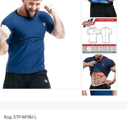
Код:
STP-M1NU-L