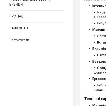
НОВИНИ МАГАЗИНУ ( НОВІ
БРЕНДИ )
Інтенси
Іннов
ПРО НАС
жиросп
Резу
НАШІ ФОТО
Максима
Обляг
Сертифікати
Встав
Видиміс
Світ
Без ков
Спан
форму н
Ергоном
Безшо
заважал
Технічні х
Матеріа