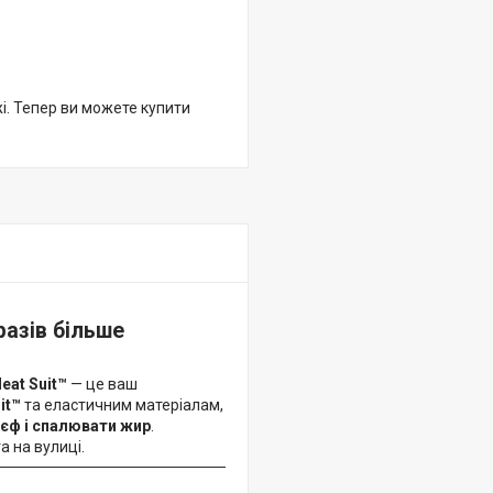
жі. Тепер ви можете купити
разів більше
eat Suit™
— це ваш
it™
та еластичним матеріалам,
єф і спалювати жир
.
а на вулиці.