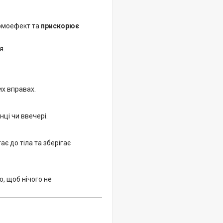
рмоефект та
прискорює
я.
их вправах.
нці чи ввечері.
є до тіла та зберігає
о, щоб нічого не