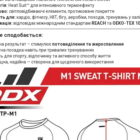
гія:
Heat Suit™ для інтенсивного термоефекту
ово:
світловідбиваючі елементи, протиковзне покриття
ть для:
кардіо, фітнесу, HIIT, бігу, аеробіки, походів, тренувань у залі
кація:
відповідає міжнародним стандартам
REACH
та
OEKO-TEX 1
е сподобається:
на результат – стимулює
потовиділення та жироспалення
на посадка навіть при тривалих тренуваннях
ь для спорту, відпочинку та активного способу життя
іцна, надійна — створена для щоденного використання