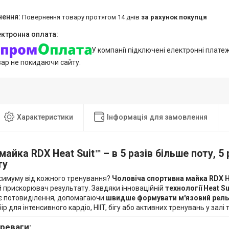
повернення товару протягом 14 днів
за рахунок покупця
У компанії підключені електронні плате
вар не покидаючи сайту.
Характеристики
Інформація для замовлення
майка RDX Heat Suit™ – в 5 разів більше поту, 5 
ту
симуму від кожного тренування?
Чоловіча спортивна майка RDX H
 прискорювач результату. Завдяки інноваційній
технології Heat Su
є потовиділення, допомагаючи
швидше формувати м'язовий рель
р для інтенсивного кардіо, HIIT, бігу або активних тренувань у залі т
реваги: