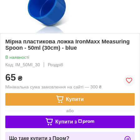
Мірна пластикова ложка IronMaxx Measuring
Spoon - 50ml (30cm) - blue
В наявності
Код: IM_50Ml_30
Роздріб
65
₴
Мінімальна сума замовлення на сайті — 300 ₴
Купити
або
Купити з
Що таке купити з Пром?