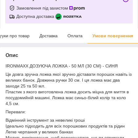
Замовлення під захистом
Доступна доставка
дгуки про товар
Доставка
Оплата
Умови повернення
Опис
IRONMAXX ДОЗУЮЧА ЛОЖКА - 50 МЛ (30 СМ) - СИНЯ
Це довга зручна ложка якої зручно діставати порошок навіть із
великих банок. Довжина ручки 30 см. І ця ложка має два
заходи 25 та 50 мл.
Пластик з якого виготовлена ​​ложка досить міцна для миття в
посудомийній машині. Ложка має синьо-білий колір та коло
4,5 см.
Переваги:
Відмінний інструмент за невеликі гроші
Ідеально підходить для всіх порошкових продуктів та рідин
Легке черпання у великих банках
Містить вимірювання, щоб переконатися, що ви отримали