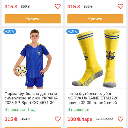
315
315
₴
₴
350 ₴
350 ₴
Купити
Купити
–10%
–10%
Форма футбольна дитяча із
Гетри футбольні клубні
символікою збірної УКРАЇНА
NORVA UKRAINE ETM1720
2025 SP-Sport CO-4671 30,
розмір 32-39 жовтий-синій
зріст 150-160 Синій
В наявності 1 од.
В наявності
315
108
₴
₴/пара
350 ₴
120 ₴/пара