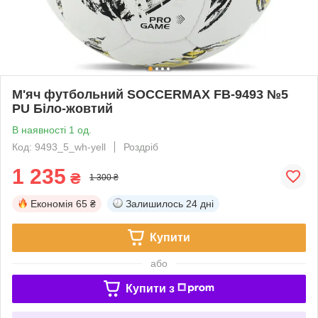
М'яч футбольний SOCCERMAX FB-9493 №5
PU Біло-жовтий
В наявності 1 од.
Код: 9493_5_wh-yell
Роздріб
1 235
₴
1 300 ₴
Економія
65 ₴
Залишилось
24 дні
Купити
або
Купити з