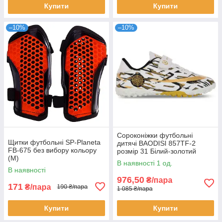
Купити
Купити
–10%
–10%
Сороконіжки футбольні
Щитки футбольні SP-Planeta
дитячі BAODISI 857TF-2
FB-675 без вибору кольору
розмір 31 Білий-золотий
(M)
В наявності 1 од.
В наявності
976,50
₴/пара
171
₴/пара
190 ₴/пара
1 085 ₴/пара
Купити
Купити