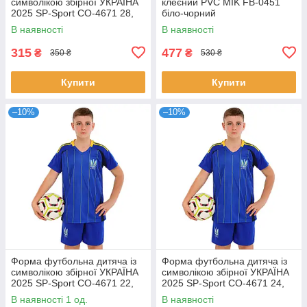
символікою збірної УКРАЇНА
клеєний PVC MIK FB-0451
2025 SP-Sport CO-4671 28,
біло-чорний
зріст 145-150 Синій
В наявності
В наявності
315
477
₴
₴
350 ₴
530 ₴
Купити
Купити
–10%
–10%
Форма футбольна дитяча із
Форма футбольна дитяча із
символікою збірної УКРАЇНА
символікою збірної УКРАЇНА
2025 SP-Sport CO-4671 22,
2025 SP-Sport CO-4671 24,
зріст 125-130 Синій
зріст 130-140 Синій
В наявності 1 од.
В наявності