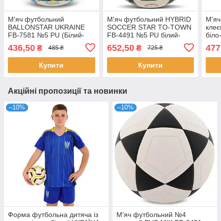
М'яч футбольний
М'яч футбольний HYBRID
М'я
BALLONSTAR UKRAINE
SOCCER STAR TO-TOWN
клеє
FB-7581 №5 PU (Білий-
FB-4491 №5 PU білий-
біло
синій)
зелений
436,50
652,50
477
₴
₴
485 ₴
725 ₴
Купити
Купити
Акційні пропозиції та новинки
–10%
–10%
Форма футбольна дитяча із
М'яч футбольний №4