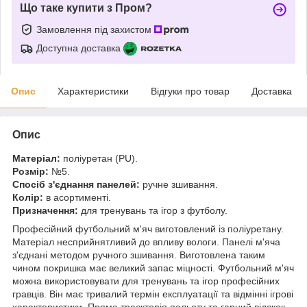
Що таке купити з Пром?
Замовлення під захистом
Доступна доставка
Опис
Характеристики
Відгуки про товар
Доставка
Опис
Матеріал:
поліуретан (PU).
Розмір:
№5.
Спосіб з'єднання панелей:
ручне зшивання.
Колір:
в асортименті.
Призначення:
для тренувань та ігор з футболу.
Професійний футбольний м'яч виготовлений із поліуретану.
Матеріал несприйнятливий до впливу вологи. Панелі м'яча
з'єднані методом ручного зшивання. Виготовлена таким
чином покришка має великий запас міцності. Футбольний м'яч
можна використовувати для тренувань та ігор професійних
гравців. Він має тривалий термін експлуатації та відмінні ігрові
характеристики. Пряма траєкторія польоту та гарний відскок