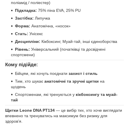
поліамід / поліестер)
Підкладка:
75% піна EVA, 25% PU
Застібка:
Липучка
Форма:
Анатомічна, «носок»
Стать:
Унісекс
Дисципліни:
Кікбоксинг, Муай-тай, інші єдиноборства
Рівень:
Універсальний (початківці та досвідчені
спортсмени)
Кому підійде:
Бійцям, які хочуть поєднати
захист і стиль
Тим, хто шукає
анатомічні та зручні щитки
на
щодень
Спортсменам, які тренуються у
кікбоксингу та муай-
тай
Щитки Leone DNA PT134
— це вибір тих, хто хоче виглядати
впевнено та тренуватись на максимум без ризику для
здоров’я.