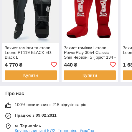
Захист гомілки та стопи
Захист гомілки і стопи
Захи
Leone PT119 BLACK ED.
PowerPlay 3054 Classic
Leon
Black L
Shin Червоні S ( зріст 134 -
152 см )
4 770
440
1 6
₴
₴
Купити
Купити
Про нас
100% позитивних з 215 відгуків за рік
Працює з 09.02.2011
м. Тернопіль
Крушельницької 57/2, Тернопіль, Україна