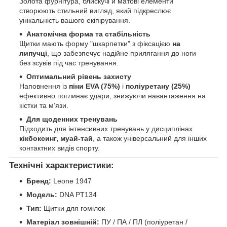
Золота фурнітура, блискучі й матові елементи
створюють стильний вигляд, який підкреслює
унікальність вашого екіпірування.
Анатомічна форма та стабільність
Щитки мають форму "шкарпетки" з фіксацією
на
липучці
, що забезпечує надійне прилягання до ноги
без зсувів під час тренування.
Оптимальний рівень захисту
Наповнення із
піни EVA (75%)
і
поліуретану (25%)
ефективно поглинає удари, знижуючи навантаження на
кістки та м’язи.
Для щоденних тренувань
Підходить для інтенсивних тренувань у дисциплінах
кікбоксинг, муай-тай
, а також універсальний для інших
контактних видів спорту.
Технічні характеристики:
Бренд:
Leone 1947
Модель:
DNA PT134
Тип:
Щитки для гомілок
Матеріал зовнішній:
ПУ / ПА / ПЛ (поліуретан /