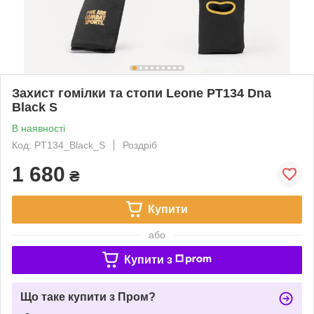
Захист гомілки та стопи Leone PT134 Dna
Black S
В наявності
Код: PT134_Black_S
Роздріб
1 680
₴
Купити
або
Купити з
Що таке купити з Пром?