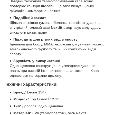
Завдяки технології термоформування капа точно
повторює контури щелепи, що забезпечує щільну
фіксацію і комфортне носіння.
Подвійний захист
Щільна зовнішня гумова оболонка «розсіює» удари, а
внутрішній гелевий шар
Nextfit
амортизує силу удару,
знижуючи ризик травм.
Підходить для різних видів спорту
Ідеальна для боксу, ММА, кікбоксингу, муай-тай, хокею,
американського футболу та інших контактних видів
спорту.
Зручність у використанні
Одно щелепна конструкція не ускладнює дихання
навіть при високій інтенсивності навантаження. Капа
одягається на верхню щелепу.
Технічні характеристики:
Бренд:
Leone 1947
Модель:
Top Guard PD513
Тип:
Доросла, одно щелепна
Матеріал:
EVA (термопластик), гель Nextfit