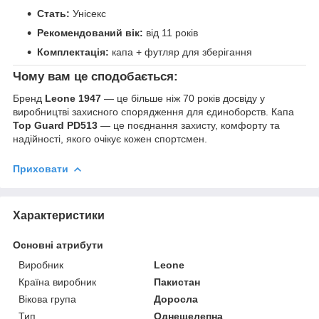
Стать:
Унісекс
Рекомендований вік:
від 11 років
Комплектація:
капа + футляр для зберігання
Чому вам це сподобається:
Бренд
Leone 1947
— це більше ніж 70 років досвіду у
виробництві захисного спорядження для єдиноборств. Капа
Top Guard PD513
— це поєднання захисту, комфорту та
надійності, якого очікує кожен спортсмен.
Приховати
Характеристики
Основні атрибути
Виробник
Leone
Країна виробник
Пакистан
Вікова група
Доросла
Тип
Однещелепна