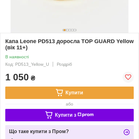
Капа Leone PD513 доросла TOP GUARD Yellow
(вік 11+)
В наявності
Код: PD513_Yellow_U
Роздріб
1 050
₴
Купити
або
Купити з
Що таке купити з Пром?