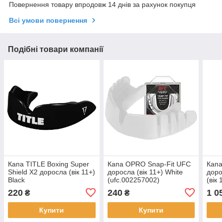
Повернення товару впродовж 14 днів за рахунок покупця
Всі умови повернення
Подібні товари компанії
Капа TITLE Boxing Super
Капа OPRO Snap-Fit UFC
Капа
Shield X2 доросла (вік 11+)
доросла (вік 11+) White
дор
Black
(ufc.002257002)
(вік 
220
240
1 0
₴
₴
Купити
Купити