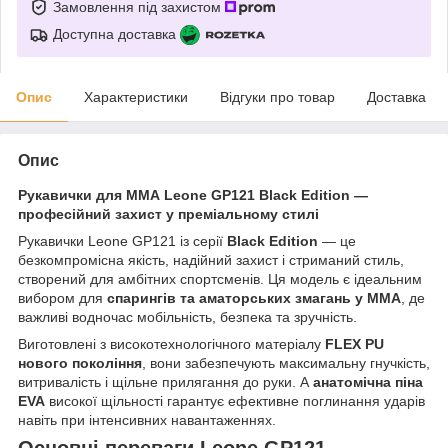
Замовлення під захистом
Доступна доставка
Опис
Характеристики
Відгуки про товар
Доставка
Опис
Рукавички для ММА Leone GP121 Black Edition —
професійний захист у преміальному стилі
Рукавички Leone GP121 із серії
Black Edition
— це
безкомпромісна якість, надійний захист і стриманий стиль,
створений для амбітних спортсменів. Ця модель є ідеальним
вибором для
спарингів та аматорських змагань у ММА
, де
важливі водночас мобільність, безпека та зручність.
Виготовлені з високотехнологічного матеріалу
FLEX PU
нового покоління
, вони забезпечують максимальну гнучкість,
витривалість і щільне прилягання до руки. А
анатомічна піна
EVA
високої щільності гарантує ефективне поглинання ударів
навіть при інтенсивних навантаженнях.
Основні переваги Leone GP121