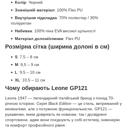
Колір
: Чорний
Зовнішній матеріал
: 100% Flex PU
Внутрішня підкладка
: 70% поліестер / 30%
поліуретан
Набивка
: 100% піна EVA високої щільності
Матеріал долоні/спинки
: Flex PU
Розмірна сітка (ширина долоні в см)
S
: 7,5 – 8 см
M
: 8,5 – 9 см
L
: 9,5 – 10 см
XL
: 10,5 – 11 см
Чому обирають Leone GP121
Leone 1947 — легендарний італійський бренд з понад 70-
річною історією. Серія
Black Edition
— це стиль, витриманий у
мінімалізмі, але з потужною функціональністю. GP121 —
рукавички, яким довіряють як новачки, так і досвідчені
спортсмени, адже вони поєднують у собі естетику, інженерію
та комфорт професійного рівня.