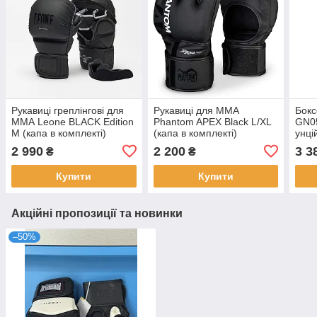
Рукавиці греплінгові для
Рукавиці для ММА
Бокс
ММА Leone BLACK Edition
Phantom APEX Black L/XL
GN05
M (капа в комплекті)
(капа в комплекті)
унці
2 990
2 200
3 3
₴
₴
Купити
Купити
Акційні пропозиції та новинки
–50%