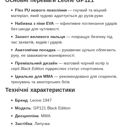
Flex PU нового покоління
— гнучкий та міцний
матеріал, який чудово адаптується до рухів руки.
Набивка з піни EVA
— ефективне поглинання ударів
без шкоди для чутливості.
Захист великого пальця
— покращує безпеку під
час захватів, кидків і ударів.
Анатомічна посадка
— рукавички щільно облягають
руку, не заважаючи маневреності.
Преміальний дизайн
— матовий чорний колір із
серії
Black Edition
підкреслює статус спортсмена.
Ідеально для ММА
— рекомендовано для спарингів,
тренувань та аматорських боїв.
Технічні характеристики
Бренд
: Leone 1947
Модель
: GP121 Black Edition
Дисципліна
: ММА
Застібка
: Липучка