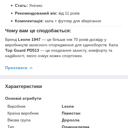
Стать:
Унісекс
Рекомендований вік:
від 11 років
Комплектація:
капа + футляр для зберігання
Чому вам це сподобається:
Бренд
Leone 1947
— це більше ніж 70 років досвіду у
виробництві захисного спорядження для єдиноборств. Капа
Top Guard PD513
— це поєднання захисту, комфорту та
надійності, якого очікує кожен спортсмен.
Приховати
Характеристики
Основні атрибути
Виробник
Leone
Країна виробник
Пакистан
Вікова група
Доросла
Тип
Однещелепна