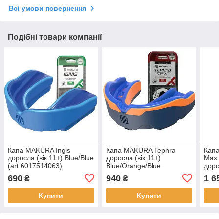
Всі умови повернення
Подібні товари компанії
Капа MAKURA Ingis
Капа MAKURA Tephra
Капа
доросла (вік 11+) Blue/Blue
доросла (вік 11+)
Max 
(art.6017514063)
Blue/Orange/Blue
доро
(art.6017514126)
Blue
690
940
1 6
₴
₴
Купити
Купити