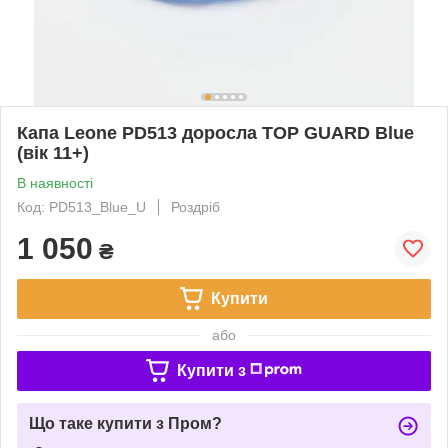
Капа Leone PD513 доросла TOP GUARD Blue
(вік 11+)
В наявності
Код: PD513_Blue_U
Роздріб
1 050
₴
Купити
або
Купити з
Що таке купити з Пром?