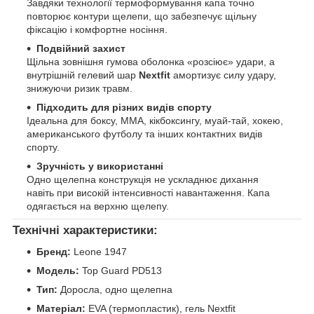
Завдяки технології термоформування капа точно
повторює контури щелепи, що забезпечує щільну
фіксацію і комфортне носіння.
Подвійний захист
Щільна зовнішня гумова оболонка «розсіює» удари, а
внутрішній гелевий шар
Nextfit
амортизує силу удару,
знижуючи ризик травм.
Підходить для різних видів спорту
Ідеальна для боксу, ММА, кікбоксингу, муай-тай, хокею,
американського футболу та інших контактних видів
спорту.
Зручність у використанні
Одно щелепна конструкція не ускладнює дихання
навіть при високій інтенсивності навантаження. Капа
одягається на верхню щелепу.
Технічні характеристики:
Бренд:
Leone 1947
Модель:
Top Guard PD513
Тип:
Доросла, одно щелепна
Матеріал:
EVA (термопластик), гель Nextfit