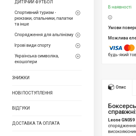
ДИТЯЧИЙ ФУТБОЛ
В наявності
Спортивний туризм -
рюкзаки, спальники, палатки
та інше
Спорядження для альпінізму
Ігрові види спорту
будь-який то
Українська символіка,
екошопери
ЗНИЖКИ
Опис
НОВІ ПОСТУПЛЕННЯ
Боксерсь
ВІДГУКИ
справжні
Leone GN059
ДОСТАВКА ТА ОПЛАТА
спорядження 
високоякісним