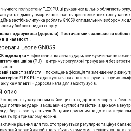
 гнучкого поліуретану FLEX PU, ці рукавички щільно облягають руку,
антують відмінну амортизацію навіть при інтенсивних тренуваннях.
адійна застібка-липучка роблять GN059 оптимальним вибором як для 
кроки у бойових видах спорту.
 капа подарункова (доросла). Постачальник залишає за собою 
 від наявності.
ереваги Leone GN059
K підкладка
– ефективно поглинає удари, знижуючи навантаження
интетична шкіра (PU)
– витримує регулярні тренування без втрати
ьності.
вий захист зап’ястя
– покращена фіксація та зменшення ризику т
 матеріал FLEX PU
– адаптується під анатомію руки та сприяє комф
ок у комплекті
– доросла капа для захисту зубів.
й опис
 створена з урахуванням найвищих стандартів комфорту та безпеки
адці поглинає удари, захищаючи суглоби та кістки, а дихаюча внут
гу, зберігаючи сухість рук. Завдяки приємним на дотик матеріала
авіть при тривалому носінні.
актичне рішення для тих, хто тренується регулярно та цінує балан
риманий чорний дизайн пасує будь-якому стилю екіпірування, а ло