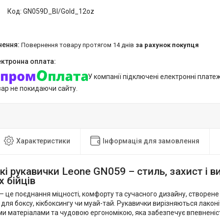
Код:
GN059D_Bl/Gold_12oz
повернення товару протягом 14 днів
за рахунок покупця
У компанії підключені електронні плате
вар не покидаючи сайту.
Характеристики
Інформація для замовлення
кі рукавички Leone GN059 – стиль, захист і в
х бійців
– це поєднання міцності, комфорту та сучасного дизайну, створене 
для боксу, кікбоксингу чи муай-тай. Рукавички вирізняються лакон
и матеріалами та чудовою ергономікою, яка забезпечує впевненіст