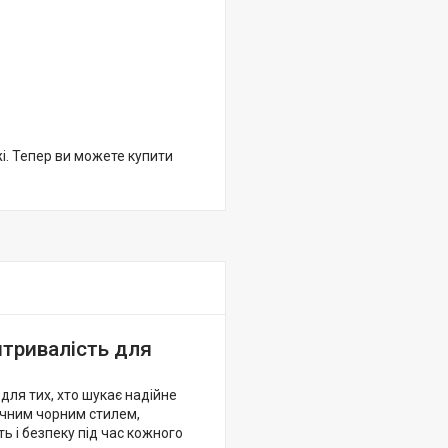
жі. Тепер ви можете купити
итривалість для
для тих, хто шукає надійне
ічним чорним стилем,
ь і безпеку під час кожного