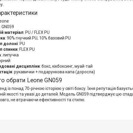
у.
характеристики
Leone
: GN059
ій матеріал
: PU / FLEX PU
дка
: 90% гнучкий PU, 10% базовий PU
л долоні
: PU
л спинки
: FLEX PU
а
: липучка
чорний
довані дисципліни
: бокс, кікбоксинг, муай-тай
тація
: рукавички + подарункова капа (доросла)
то обрати Leone GN059
нд із понад 70-річною історією у світі боксу. Їхня репутація базуєть
ній якості та увазі до деталей. Модель GN059 підтверджує цю спад
овго, не втрачаючи ефективності та стилю.