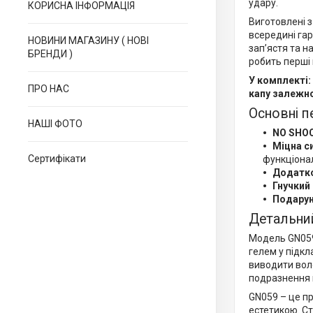
удару.
КОРИСНА ІНФОРМАЦІЯ
Виготовлені з
всередині гар
НОВИНИ МАГАЗИНУ ( НОВІ
зап’ястя та н
БРЕНДИ )
робить перші 
У комплекті:
ПРО НАС
капу залежно
Основні п
НАШІ ФОТО
NO SHOC
Міцна с
Сертифікати
функціонал
Додатко
Гнучкий
Подарун
Детальни
Модель GN059
гелем у підкл
виводити воло
подразнення н
GN059 – це пр
естетикою. Ст