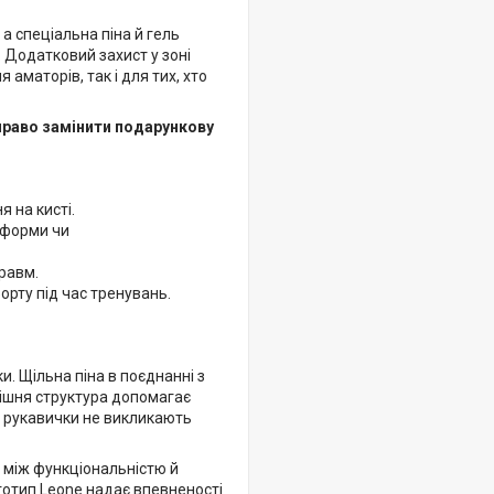
 а спеціальна піна й гель
 Додатковий захист у зоні
аматорів, так і для тих, хто
право замінити подарункову
 на кисті.
 форми чи
равм.
орту під час тренувань.
. Щільна піна в поєднанні з
рішня структура допомагає
м рукавички не викликають
с між функціональністю й
готип Leone надає впевненості