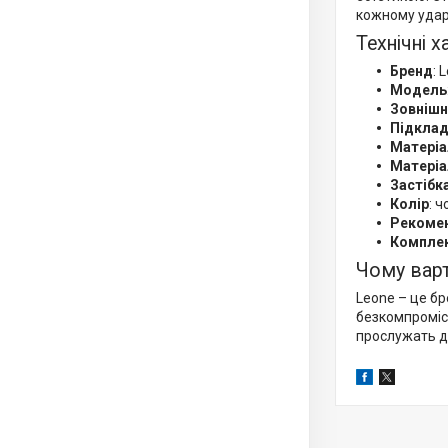
кожному удар
Технічні 
Бренд
: 
Модель
Зовнішн
Підкла
Матеріа
Матеріа
Застібк
Колір
: 
Рекомен
Комплек
Чому вар
Leone – це бре
безкомпроміс
прослужать д