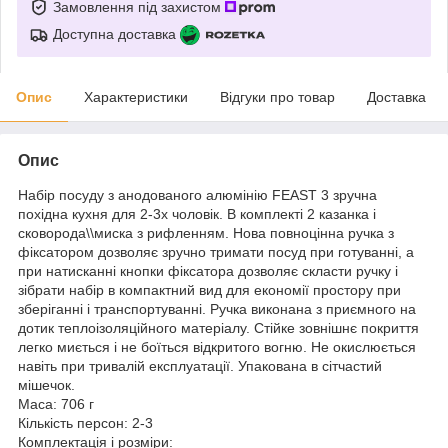
Замовлення під захистом
Доступна доставка
Опис
Характеристики
Відгуки про товар
Доставка
Опис
Набір посуду з анодованого алюмінію FEAST 3 зручна
похідна кухня для 2-3х чоловік. В комплекті 2 казанка і
сковорода\\миска з рифленням. Нова повноцінна ручка з
фіксатором дозволяє зручно тримати посуд при готуванні, а
при натисканні кнопки фіксатора дозволяє скласти ручку і
зібрати набір в компактний вид для економії простору при
зберіганні і транспортуванні. Ручка виконана з приємного на
дотик теплоізоляційного матеріалу. Стійке зовнішнє покриття
легко миється і не боїться відкритого вогню. Не окислюється
навіть при тривалій експлуатації. Упакована в сітчастий
мішечок.
Маса: 706 г
Кількість персон: 2-3
Комплектація і розміри: