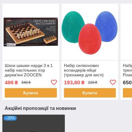
Шахи шашки нарди 3 в 1
Набір силіконових
Набі
набір настільних ігор
еспандерів-яйце
трен
дерев'яні ZOOCEN
(тренажер для кисті)
Powe
ZC7230 розмір 29см x
PowerPlay PP-4340 Power
30кг
486
193,60
650
₴
₴
540 ₴
220 ₴
29см х 2,5см
Grip Set (набір 3 шт.)
Купити
Купити
Акційні пропозиції та новинки
–20%