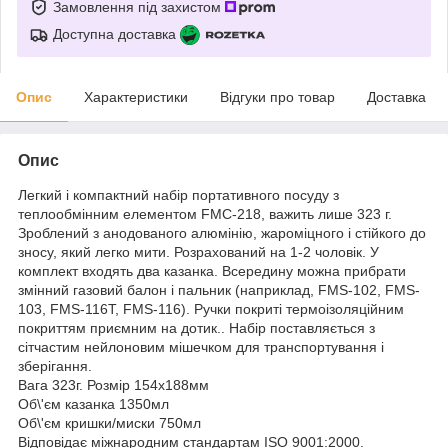
Замовлення під захистом
Доступна доставка
Опис
Характеристики
Відгуки про товар
Доставка
Опис
Легкий і компактний набір портативного посуду з
теплообмінним елементом FMC-218, важить лише 323 г.
Зроблений з анодованого алюмінію, жароміцного і стійкого до
зносу, який легко мити. Розрахований на 1-2 чоловік. У
комплект входять два казанка. Всередину можна прибрати
змінний газовий балон і пальник (наприклад, FMS-102, FMS-
103, FMS-116T, FMS-116). Ручки покриті термоізоляційним
покриттям приємним на дотик.. Набір поставляється з
сітчастим нейлоновим мішечком для транспортування і
зберігання.
Вага 323г. Розмір 154х188мм
Об\'єм казанка 1350мл
Об\'єм кришки/миски 750мл
Відповідає міжнародним стандартам ISO 9001:2000.