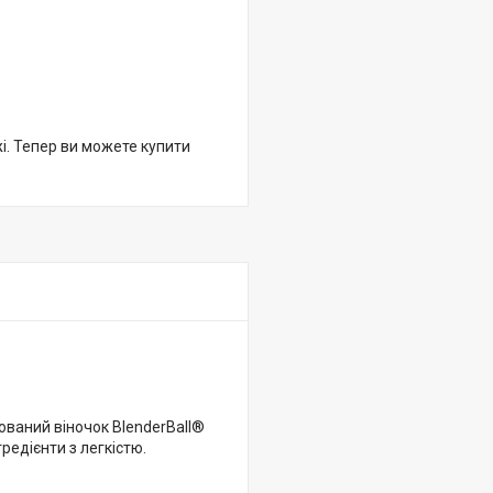
жі. Тепер ви можете купити
тований віночок BlenderBall®
редієнти з легкістю.