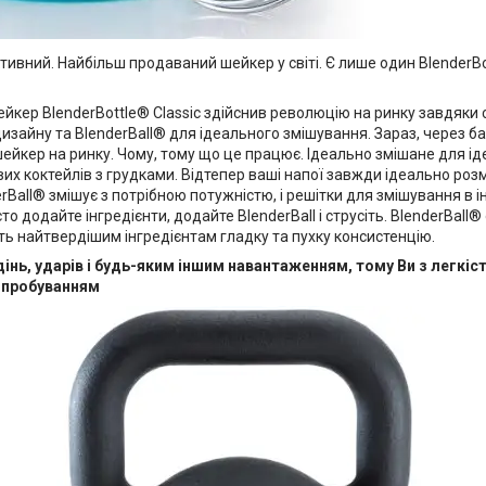
тивний. Найбільш продаваний шейкер у світі. Є лише один BlenderBot
ейкер BlenderBottle® Classic здійснив революцію на ринку завдяки 
изайну та BlenderBall® для ідеального змішування. Зараз, через ба
йкер на ринку. Чому, тому що це працює. Ідеально змішане для ід
их коктейлів з грудками. Відтепер ваші напої завжди ідеально ро
erBall® змішує з потрібною потужністю, і решітки для змішування в
то додайте інгредієнти, додайте BlenderBall і струсіть. BlenderBall®
ь найтвердішим інгредієнтам гладку та пухку консистенцію.
дінь, ударів і будь-яким іншим навантаженням, тому Ви з легк
ипробуванням