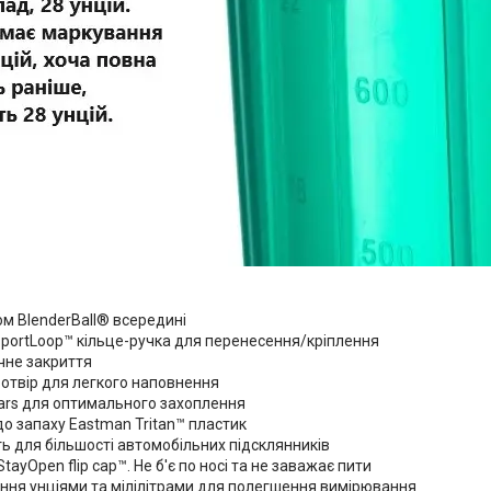
:
ом BlenderBall® всередині
portLoop™ кільце-ручка для перенесення/кріплення
чне закриття
отвір для легкого наповнення
ars для оптимального захоплення
до запаху Eastman Tritan™ пластик
ь для більшості автомобільних підсклянників
tayOpen flip cap™. Не б'є по носі та не заважає пити
ння унціями та мілілітрами для полегшення вимірювання