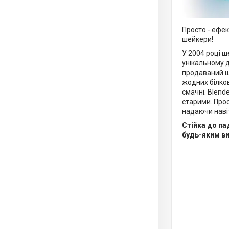
Просто - ефек
шейкери!
У 2004 році ш
унікальному д
продаваний ше
жодних білков
смачні. Blend
старими. Прос
надаючи навіт
Стійка до па
будь-яким в