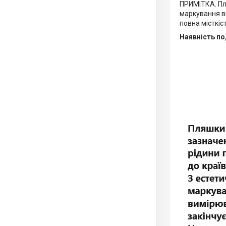
ПРИМІТКА. Пля
маркування ви
повна місткіс
Наявність по