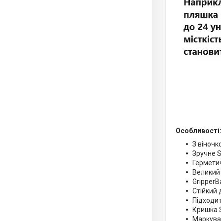
Особливості
З віночк
Зручне S
Гермети
Великий 
GripperB
Стійкий 
Підходит
Кришка S
Маркува