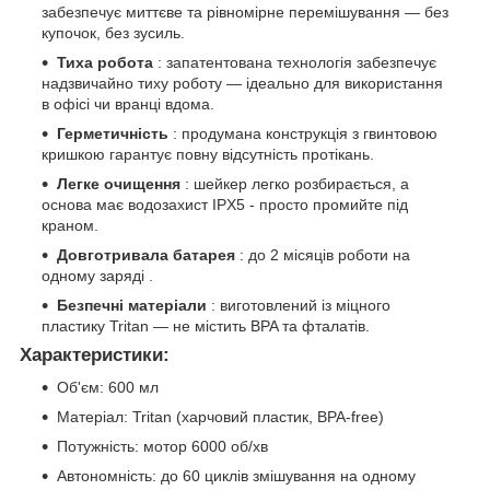
забезпечує миттєве та рівномірне перемішування — без
купочок, без зусиль.
Тиха робота
: запатентована технологія забезпечує
надзвичайно тиху роботу — ідеально для використання
в офісі чи вранці вдома.
Герметичність
: продумана конструкція з гвинтовою
кришкою гарантує повну відсутність протікань.
Легке очищення
: шейкер легко розбирається, а
основа має водозахист IPX5 - просто промийте під
краном.
Довготривала батарея
: до 2 місяців роботи на
одному заряді .
Безпечні матеріали
: виготовлений із міцного
пластику Tritan — не містить BPA та фталатів.
Характеристики:
Об'єм: 600 мл
Матеріал: Tritan (харчовий пластик, BPA-free)
Потужність: мотор 6000 об/хв
Автономність: до 60 циклів змішування на одному