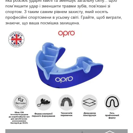
яка розсіює ударні хвилі та зменшує загальну силу... щоб
пом’якшити удар і зменшити травми зубів, пов’язані зі
спортом. З таким самим рівнем захисту, який носять
професійні спортсмени в усьому світі. Грайте, щоб виграти,
знаючи, що ваша посмішка захищена.