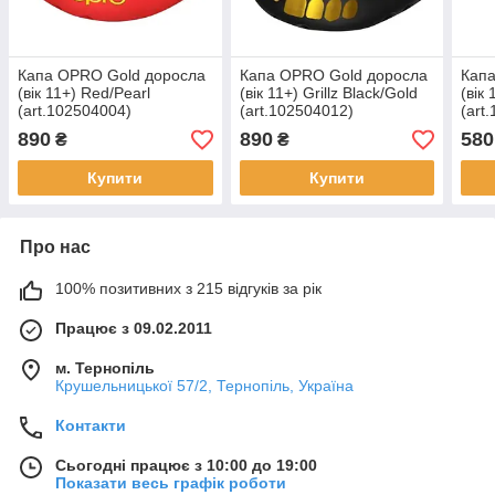
Капа OPRO Gold доросла
Капа OPRO Gold доросла
Капа
(вік 11+) Red/Pearl
(вік 11+) Grillz Black/Gold
(вік 
(art.102504004)
(art.102504012)
(art
890
890
580
₴
₴
Купити
Купити
Про нас
100% позитивних з 215 відгуків за рік
Працює з 09.02.2011
м. Тернопіль
Крушельницької 57/2, Тернопіль, Україна
Контакти
Сьогодні працює з 10:00 до 19:00
Показати весь графік роботи