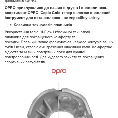
допомогою OPRO.
OPRO прислухалися до ваших відгуків і оновили весь
асортимент OPRO. Серія Gold тепер включає оновлений
інструмент для встановлення – компресійну клітку.
Класична технологія плавників
Використання гелю Hi-Flow і класичної технології
плавників для покращеного комфорту та
посадки. Плавники точно формуються навколо контурів ваших
зубів і ясен, створюючи враження класичної капи. Комфортне
відчуття та м’який повітряний потік для кращої
повітропроникності. Для чудового захисту та покращених
спортивних результатів.