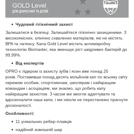
Чудовий гігієнічний захист
Залишатися в безпеці. Залишайтеся гігієнічно захищеними. З
високоякісних, клінічно схвалених матеріалів, які не містять
BPA та латексу. Капа Gold Level містить антимікробну
технологію Biomaster, яка зменшує ріст шкідливих бактерій до
99,99%.
Від експертів
OPRO є лідером із захисту зубів і ясен вже понад 25
років. Поставивши понад десять мільйонів кап по всьому світу
окремим особам, спортсменам, школярам і найкращим
командам і асоціаціям, ми знаємо, що робить капу
найкращим захистом. З часом ми змогли адаптувати та
вдосконалити наші капи, і ми ніколи не перестанемо прагнути
досконалості.
Особливості:
11 унікальних ребер-плавців
надійний зовнішній шар