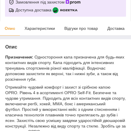
Замовлення під захистом
Доступна доставка
Опис
Характеристики
Відгуки про товар
Доставка
Опис
Призначення:
Одностороння капа призначена для будь-яких
контактних видів спорту. Капа підходить для інтенсивних
тренувань спортсменів різної кваліфікації. Водночас
допоможе захистити як верхні, так і нижні зуби, а також від
розсічення губи.
Отримайте чудовий комфорт і захист зі срібною капою
OPRO. Рівень 4 в асортименті OPRO Self-Fit. Безпечне та
чудове утримання. Підходить для всіх контактних видів спорту,
включаючи регбі, хокей, ММА, бокс і американський
футбол. Простий у використанні кейс з одним стисненням і
класична технологія плавників точно прилягають до зубів і
ясен. Захистіть свою усмішку завдяки ударостійкій двошаровій
конструкції. Незалежно від виду спорту та стилю. Зробіть це за