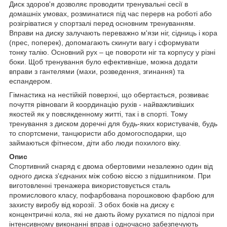
Диск здоров'я дозволяє проводити тренувальні сесії в
домашніх умовах, розминатися під час перерв на роботі або
розігріватися у спортзалі перед основним тренуванням.
Вправи на диску залучають переважно м'язи ніг, сідниць і кора
(прес, поперек), допомагають скинути вагу і сформувати
тонку талію. Основний рух – це повороти ніг та корпусу у різні
боки. Щоб тренування було ефективніше, можна додати
вправи з гантелями (махи, розведення, згинання) та
еспандером.
Гімнастика на нестійкій поверхні, що обертається, розвиває
почуття рівноваги й координацію рухів - найважливіших
якостей як у повсякденному житті, так і в спорті. Тому
тренування з диском доречні для будь-яких користувачів, будь
то спортсмени, танцюристи або домогосподарки, що
займаються фітнесом, діти або люди похилого віку.
Опис
Спортивний снаряд є двома обертовими незалежно один від
одного диска з'єднаних між собою віссю з підшипником. При
виготовленні тренажера використовується сталь
промислового класу, пофарбована порошковою фарбою для
захисту виробу від корозії. З обох боків на диску є
концентричні кола, які не дають йому рухатися по підлозі при
інтенсивному виконанні вправ і одночасно забезпечують