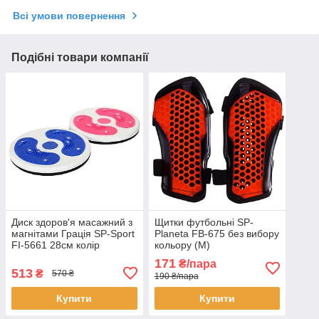
Всі умови повернення
Подібні товари компанії
Диск здоров'я масажний з
Щитки футбольні SP-
магнітами Грація SP-Sport
Planeta FB-675 без вибору
FI-5661 28см колір
кольору (M)
уточнюйте
171
₴/пара
513
₴
570 ₴
190 ₴/пара
Купити
Купити