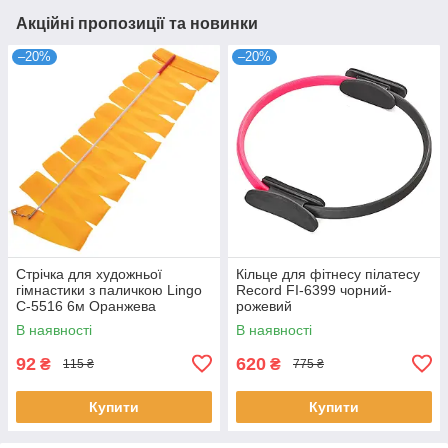
Акційні пропозиції та новинки
–20%
–20%
Стрічка для художньої
Кільце для фітнесу пілатесу
гімнастики з паличкою Lingo
Record FI-6399 чорний-
C-5516 6м Оранжева
рожевий
В наявності
В наявності
92
620
₴
₴
115 ₴
775 ₴
Купити
Купити