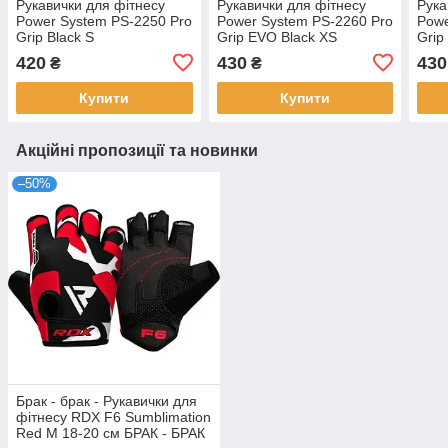
Рукавички для фітнесу
Рукавички для фітнесу
Рука
Power System PS-2250 Pro
Power System PS-2260 Pro
Powe
Grip Black S
Grip EVO Black XS
Grip
420
430
430
₴
₴
Купити
Купити
Акційні пропозиції та новинки
–50%
Брак - брак - Рукавички для
фітнесу RDX F6 Sumblimation
Red M 18-20 см БРАК - БРАК