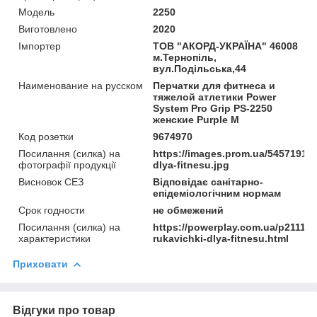
Мoдель
2250
Виготовлено
2020
Імпортер
ТОВ "АКОРД-УКРАЇНА" 46008
м.Тернопіль,
вул.Подільська,44
Наименование на русском
Перчатки для фитнеса и
тяжелой атлетики Power
System Pro Grip PS-2250
женские Purple M
Код розетки
9674970
Посилання (силка) на
https://images.prom.ua/54571913
фотографії продукції
dlya-fitnesu.jpg
Висновок СЕЗ
Відповідає санітарно-
епідеміологічним нормам
Срок годности
не обмежений
Посилання (силка) на
https://powerplay.com.ua/p21115
характеристики
rukavichki-dlya-fitnesu.html
Приховати
Відгуки про товар