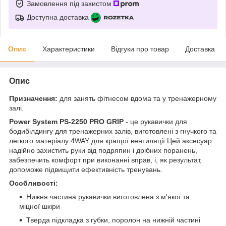
Замовлення під захистом
Доступна доставка
Опис
Характеристики
Відгуки про товар
Доставка
Опис
Призначення:
для занять фітнесом вдома та у тренажерному
залі.
Power System PS-2250 PRO GRIP
- це рукавички для
бодибілдингу для тренажерних залів, виготовлені з гнучкого та
легкого матеріалу 4WAY для кращої вентиляції.Цей аксесуар
надійно захистить руки від подряпин і дрібних поранень,
забезпечить комфорт при виконанні вправ, і, як результат,
допоможе підвищити ефективність тренувань.
Особливості:
Нижня частина рукавички виготовлена з м'якої та
міцної шкіри
Тверда підкладка з губки, поролон на нижній частині