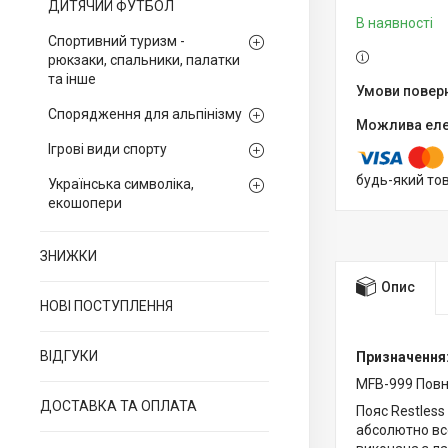
ДИТЯЧИЙ ФУТБОЛ
В наявності
Спортивний туризм -
рюкзаки, спальники, палатки
та інше
Спорядження для альпінізму
Ігрові види спорту
будь-який то
Українська символіка,
екошопери
ЗНИЖКИ
Опис
НОВІ ПОСТУПЛЕННЯ
ВІДГУКИ
Призначення
MFB-999 Повн
ДОСТАВКА ТА ОПЛАТА
Пояс Restless
абсолютно все