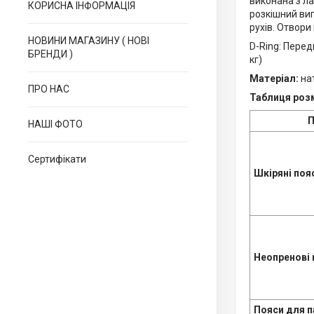
виконана з л
КОРИСНА ІНФОРМАЦІЯ
розкішний ви
рухів. Отвори
НОВИНИ МАГАЗИНУ ( НОВІ
D-Ring: Перед
БРЕНДИ )
кг)
Матеріал:
на
ПРО НАС
Таблиця роз
П
НАШІ ФОТО
Сертифікати
Шкіряні поя
Неопренові 
Пояси для п