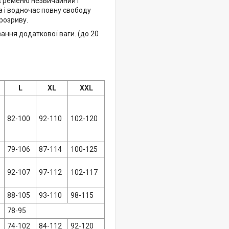
є ременю незвичайний і
 і водночас повну свободу
 розриву.
ання додаткової ваги. (до 20
L
XL
XXL
82-100
92-110
102-120
79-106
87-114
100-125
92-107
97-112
102-117
88-105
93-110
98-115
78-95
74-102
84-112
92-120