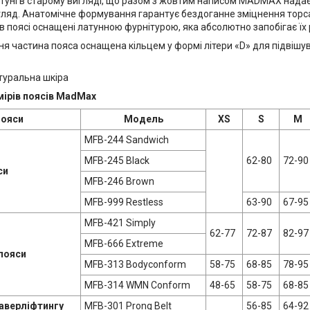
атуні в старому вигляді, що разом з жовтим написом MADMAX нада
гляд. Анатомічне формування гарантує бездоганне зміцнення торса
 в поясі оснащені латунною фурнітурою, яка абсолютно запобігає їх
ня частина пояса оснащена кільцем у формі літери «D» для підвішув
туральна шкіра
мірів поясів MadMax
ояси
Модель
XS
S
M
MFB-244 Sandwich
MFB-245 Black
62-80
72-90
си
MFB-246 Brown
MFB-999 Restless
63-90
67-95
MFB-421 Simply
62-77
72-87
82-97
MFB-666 Extreme
пояси
MFB-313 Bodyconform
58-75
68-85
78-95
MFB-314 WMN Conform
48-65
58-75
68-85
аверліфтингу
MFB-301 Prong Belt
56-85
64-92