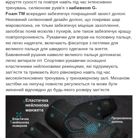
відчуття сухості та повітря навіть під час інтенсивних
тренувань. силіконове руків'я з
набивкою
G-
Foam
TM
всередині забезпечує покращений захист долоні.
Нековзний силіконовий дизайн долоні, що покриває шар
мікроволокна, не тільки забезпечує міцніше захоплення,
запобігає появі мозолів і пухирів, але також забезпечує кращу
повітропроникність. Рукавички для вправ на половину пальця,
які легко надягати, включають фіксатори з петлями для
великого пальця для швидкого одягання та зняття.
Бавовняний рушник навколо великого пальця допомагає
легко витирати піт. Спортивні рукавички оснащені
еластичними нейлоновими ремінцями, які підтримують
зап’ястя та тримають його рівномірно навіть під час
високоінтенсивних тренувань у тренажерному залі. Механізм
застібки на липучці повністю регулюється та може бути
змінений відповідно до будь-якого розміру зап’ястя.