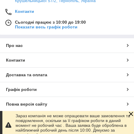
Крушельницької 57/2, Тернопіль, Україна
Контакти
Сьогодні працює з 10:00 до 19:00
Показати весь графік роботи
Про нас
Контакти
Доставка та оплата
Графік роботи
Повна версія сайту
Зараз компанія не може опрацювати ваше замовлення та
Сайт створено на маркетплейсі
Prom.ua
повідомлення, оскільки за її графіком роботи в даний
момент не робочий час . Ваша заявка буде оброблена в
найближчий робочий день після 10:00. Дякуємо за
Політика конфіденційності