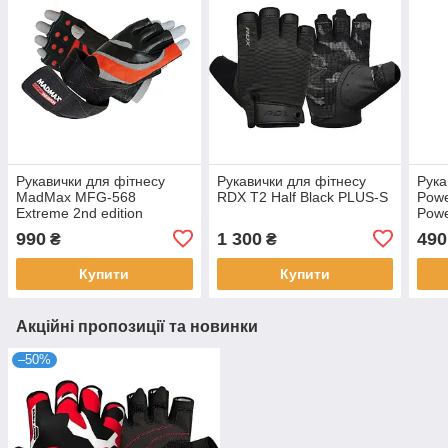
Рукавички для фітнесу
Рукавички для фітнесу
Рука
MadMax MFG-568
RDX T2 Half Black PLUS-S
Powe
Extreme 2nd edition
Powe
Black/Red M
990
1 300
490
₴
₴
Купити
Купити
Акційні пропозиції та новинки
–50%