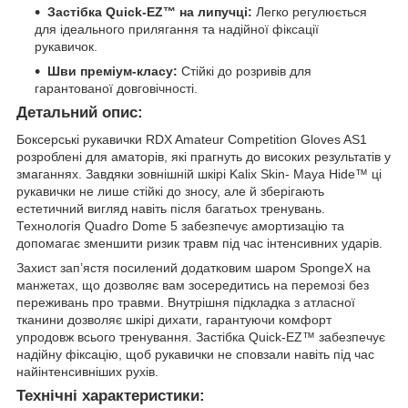
Застібка Quick-EZ™ на липучці:
Легко регулюється
для ідеального прилягання та надійної фіксації
рукавичок.
Шви преміум-класу:
Стійкі до розривів для
гарантованої довговічності.
Детальний опис:
Боксерські рукавички RDX Amateur Competition Gloves AS1
розроблені для аматорів, які прагнуть до високих результатів у
змаганнях. Завдяки зовнішній шкірі Kalix Skin- Maya Hide™ ці
рукавички не лише стійкі до зносу, але й зберігають
естетичний вигляд навіть після багатьох тренувань.
Технологія Quadro Dome 5 забезпечує амортизацію та
допомагає зменшити ризик травм під час інтенсивних ударів.
Захист зап’ястя посилений додатковим шаром SpongeX на
манжетах, що дозволяє вам зосередитись на перемозі без
переживань про травми. Внутрішня підкладка з атласної
тканини дозволяє шкірі дихати, гарантуючи комфорт
упродовж всього тренування. Застібка Quick-EZ™ забезпечує
надійну фіксацію, щоб рукавички не сповзали навіть під час
найінтенсивніших рухів.
Технічні характеристики: