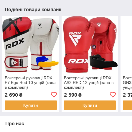
Подібні товари компанії
Боксерські рукавиці RDX
Боксерські рукавиці RDX
Бокс
F7 Ego Red 10 унцій (капа
AS2 RED-12 унцій (капа в
GN3
в комплекті)
комплекті)
унці
2 690
2 590
2 3
₴
₴
Купити
Купити
Про нас