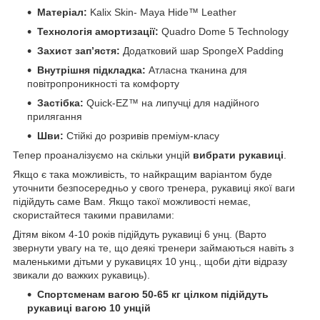
Матеріал:
Kalix Skin- Maya Hide™ Leather
Технологія амортизації:
Quadro Dome 5 Technology
Захист зап’ястя:
Додатковий шар SpongeX Padding
Внутрішня підкладка:
Атласна тканина для
повітропроникності та комфорту
Застібка:
Quick-EZ™ на липучці для надійного
прилягання
Шви:
Стійкі до розривів преміум-класу
Тепер проаналізуємо на скільки унцій
вибрати рукавиці
.
Якщо є така можливість, то найкращим варіантом буде
уточнити безпосередньо у свого тренера, рукавиці якої ваги
підійдуть саме Вам. Якщо такої можливості немає,
скористайтеся такими правилами:
Дітям віком 4-10 років підійдуть рукавиці 6 унц. (Варто
звернути увагу на те, що деякі тренери займаються навіть з
маленькими дітьми у рукавицях 10 унц., щоби діти відразу
звикали до важких рукавиць).
Спортсменам вагою 50-65 кг цілком підійдуть
рукавиці вагою 10 унцій