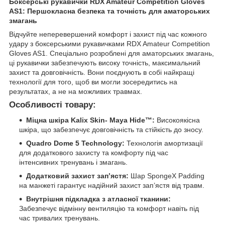
Боксерські рукавички RDX Amateur Competition Gloves
AS1: Першокласна безпека та точність для аматорських
змагань
Відчуйте неперевершений комфорт і захист під час кожного
удару з боксерськими рукавичками RDX Amateur Competition
Gloves AS1. Спеціально розроблені для аматорських змагань,
ці рукавички забезпечують високу точність, максимальний
захист та довговічність. Вони поєднують в собі найкращі
технології для того, щоб ви могли зосередитись на
результатах, а не на можливих травмах.
Особливості товару:
Міцна шкіра Kalix Skin- Maya Hide™:
Високоякісна
шкіра, що забезпечує довговічність та стійкість до зносу.
Quadro Dome 5 Technology:
Технологія амортизації
для додаткового захисту та комфорту під час
інтенсивних тренувань і змагань.
Додатковий захист зап’ястя:
Шар SpongeX Padding
на манжеті гарантує надійний захист зап’ястя від травм.
Внутрішня підкладка з атласної тканини:
Забезпечує відмінну вентиляцію та комфорт навіть під
час тривалих тренувань.