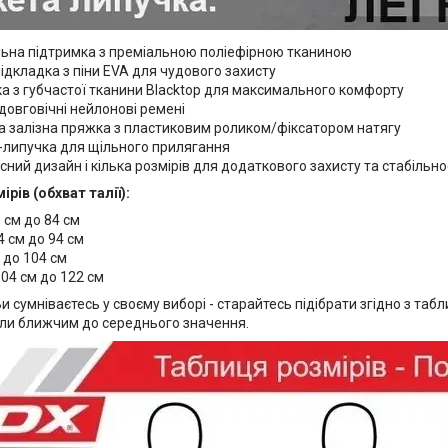
ьна підтримка з преміальною поліефірною тканиною
ідкладка з піни EVA для чудового захисту
а з губчастої тканини Blacktop для максимального комфорту
 довговічні нейлонові ремені
а залізна пряжка з пластиковим роликом/фіксатором натягу
-липучка для щільного прилягання
ний дизайн і кілька розмірів для додаткового захисту та стабільно
рів (обхват талії):
1 см до 84 см
84 см до 94 см
4 до 104 см
104 см до 122 см
и сумніваєтесь у своєму виборі - старайтесь підібрати згідно з таб
ли ближчим до середнього значення.