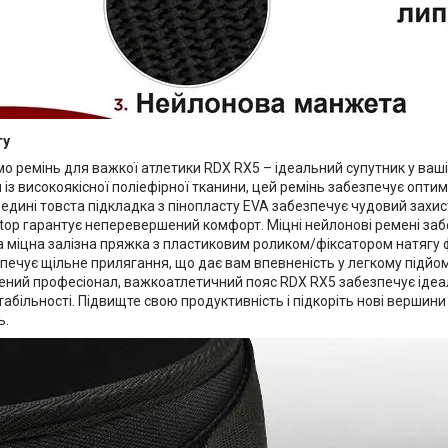
ту
о ремінь для важкої атлетики RDX RX5 – ідеальний супутник у ваші
із високоякісної поліефірної тканини, цей ремінь забезпечує опти
редині товста підкладка з пінопласту EVA забезпечує чудовий захист
ktop гарантує неперевершений комфорт. Міцні нейлонові ремені за
 а міцна залізна пряжка з пластиковим роликом/фіксатором натягу фі
печує щільне прилягання, що дає вам впевненість у легкому підйом
чений професіонал, важкоатлетичний пояс RDX RX5 забезпечує іде
стабільності. Підвищте свою продуктивність і підкоріть нові верши
ь.