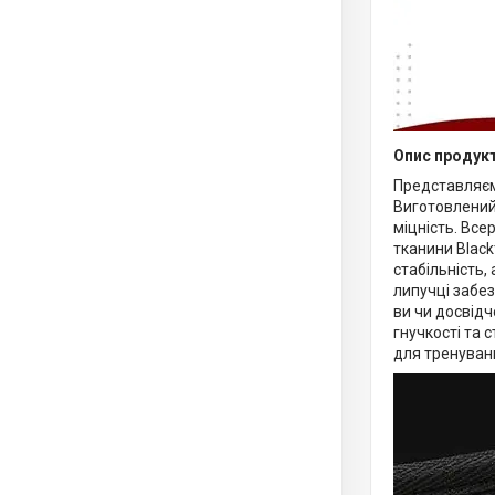
Опис продук
Представляєм
Виготовлений 
міцність. Все
тканини Blac
стабільність,
липучці забез
ви чи досвід
гнучкості та 
для тренуван