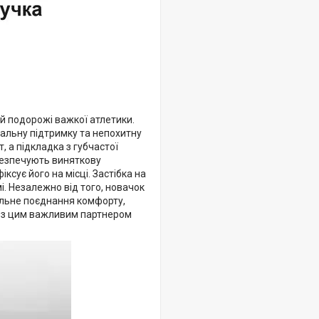
й подорожі важкої атлетики.
мальну підтримку та непохитну
, а підкладка з губчастої
безпечують виняткову
ксує його на місці. Застібка на
і. Незалежно від того, новачок
альне поєднання комфорту,
ни з цим важливим партнером