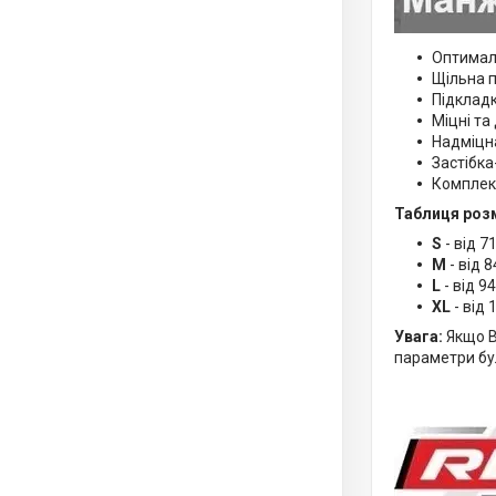
Оптимал
Щільна п
Підкладк
Міцні та
Надміцн
Застібка
Комплекс
Таблиця розмі
S
- від 7
M
- від 
L
- від 9
XL
- від 
Увага:
Якщо В
параметри бу