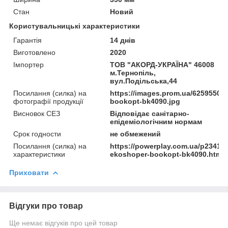
Стан
Новий
Користувальницькі характеристики
Гарантія
14 днів
Виготовлено
2020
Імпортер
ТОВ "АКОРД-УКРАЇНА" 46008
м.Тернопіль,
вул.Подільська,44
Посилання (силка) на
https://images.prom.ua/62595502
фотографії продукції
bookopt-bk4090.jpg
Висновок СЕЗ
Відповідає санітарно-
епідеміологічним нормам
Срок годности
не обмежений
Посилання (силка) на
https://powerplay.com.ua/p23416
характеристики
ekoshoper-bookopt-bk4090.html
Приховати
Відгуки про товар
Ще немає відгуків про цей товар