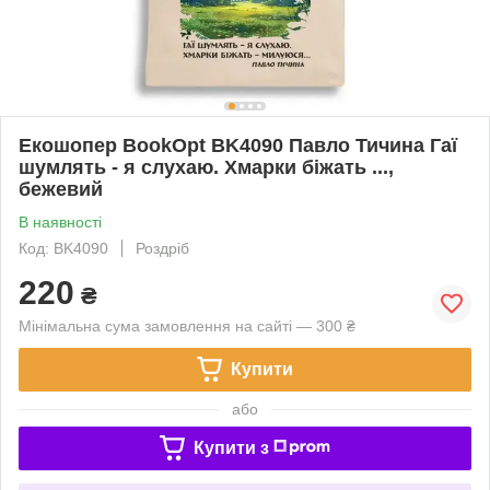
Екошопер BookOpt BK4090 Павло Тичина Гаї
шумлять - я слухаю. Хмарки біжать ...,
бежевий
В наявності
Код: BK4090
Роздріб
220
₴
Мінімальна сума замовлення на сайті — 300 ₴
Купити
або
Купити з