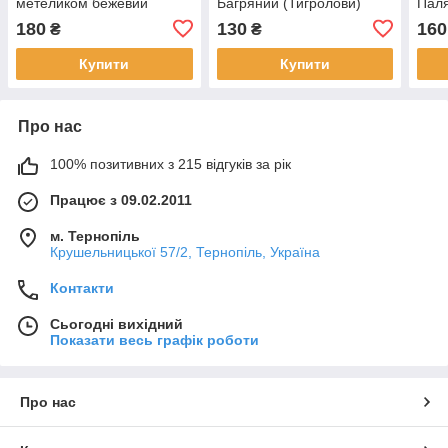
метеликом бежевий
Багряний (Тигролови)
Пал
"Сміливі завжди мають
180
130
160
₴
₴
щастя" бежевий
Купити
Купити
Про нас
100% позитивних з 215 відгуків за рік
Працює з 09.02.2011
м. Тернопіль
Крушельницької 57/2, Тернопіль, Україна
Контакти
Сьогодні вихідний
Показати весь графік роботи
Про нас