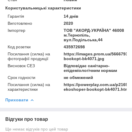
Користувальницькі характеристики
Гарантія
14 днів
Виготовлено
2020
Імпортер
ТОВ "АКОРД-УКРАЇНА" 46008
м.Тернопіль,
вул.Подільська,44
Код розетки
435972698
Посилання (силка) на
https://images.prom.ua/56667936
фотографії продукції
bookopt-bk4071.jpg
Висновок СЕЗ
Відповідає санітарно-
епідеміологічним нормам
Срок годности
не обмежений
Посилання (силка) на
https://powerplay.com.ua/p21697
характеристики
ekoshoper-bookopt-bk4071.html
Приховати
Відгуки про товар
Ще немає відгуків про цей товар