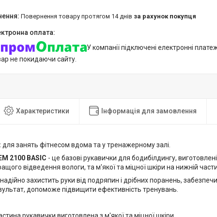
повернення товару протягом 14 днів
за рахунок покупця
У компанії підключені електронні плате
вар не покидаючи сайту.
Характеристики
Інформація для замовлення
:
для занять фітнесом вдома та у тренажерному залі.
M 2100 BASIC
- це базові рукавички для бодибілдингу, виготовлені 
ращого відведення вологи, та м'якої та міцної шкіри на нижній част
надійно захистить руки від подряпин і дрібних поранень, забезпеч
результат, допоможе підвищити ефективність тренувань.
:
стина рукавички виготовлена з м'якої та міцної шкіри