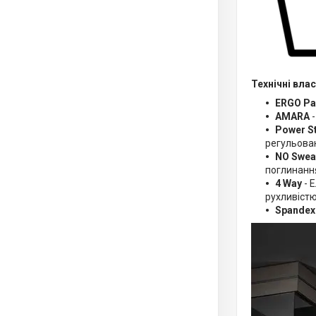
Технічні вла
ERGO P
AMARA
-
Power S
регульова
NO Swea
поглинанн
4 Way
- 
рухливістю
Spandex 