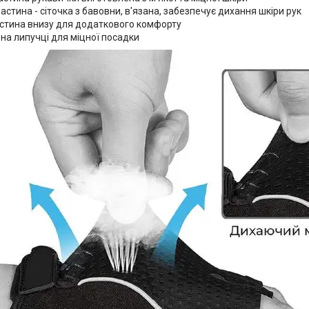
астина - сіточка з бавовни, в'язана, забезпечує дихання шкіри рук
астина внизу для додаткового комфорту
 на липучці для міцної посадки