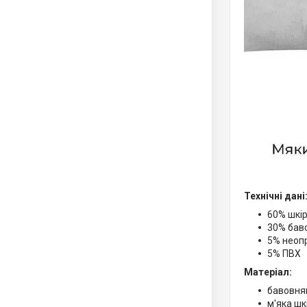
Технічні дані
60% шкі
30% бав
5% неоп
5% ПВХ
Матеріал:
бавовнян
м'яка шк