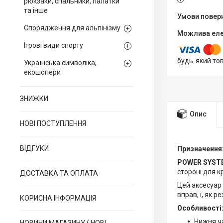
рюкзаки, спальники, палатки
та інше
Спорядження для альпінізму
Ігрові види спорту
будь-який то
Українська символіка,
екошопери
ЗНИЖКИ
Опис
НОВІ ПОСТУПЛЕННЯ
ВІДГУКИ
Призначення
POWER SYSTE
стороні для к
ДОСТАВКА ТА ОПЛАТА
Цей аксесуар 
вправ, і, як 
КОРИСНА ІНФОРМАЦІЯ
Особливості
Нижня ча