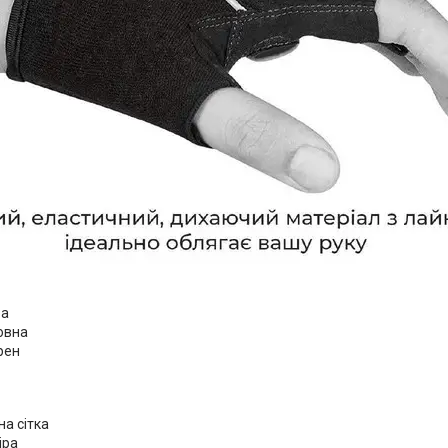
:
ра
овна
рен
а сітка
іра