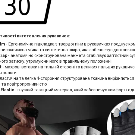
стивості виготовлення рукавичок:
alm
- Ергономічна підкладка з твердої піни в рукавичках поєднує ком
 високоякісна м'яка та синтетична шкіра, яка забезпечує довговічні
trap
- анатомічно сконструйована манжета стабілізує зап'ястний с
ного затиску, утримуючи його в правильному положенні
t
- махрові вставки на тильній стороні та великих пальцях рукавич
я вологи
Еластична та легка 4-стороння структурована тканина вирізняється
 та повітропроникністю
Elastic
- гнучкий та міцний матеріал, який забезпечує комфорт і о