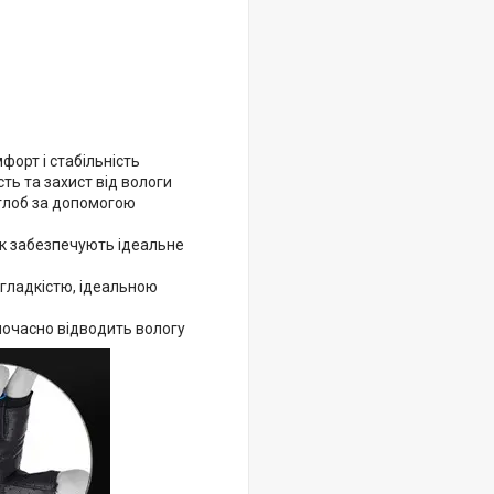
форт і стабільність
сть та захист від вологи
углоб за допомогою
ок забезпечують ідеальне
 гладкістю, ідеальною
дночасно відводить вологу