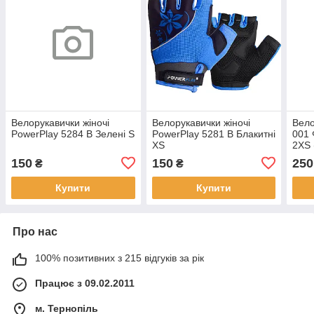
Велорукавички жіночі
Велорукавички жіночі
Вело
PowerPlay 5284 B Зелені S
PowerPlay 5281 B Блакитні
001 
XS
2XS 
150
150
250
₴
₴
Купити
Купити
Про нас
100% позитивних з 215 відгуків за рік
Працює з 09.02.2011
м. Тернопіль