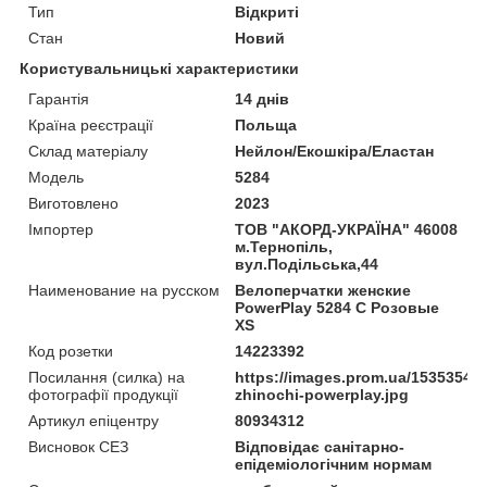
Тип
Відкриті
Стан
Новий
Користувальницькі характеристики
Гарантія
14 днів
Країна реєстрації
Польща
Склад матеріалу
Нейлон/Екошкіра/Еластан
Мoдель
5284
Виготовлено
2023
Імпортер
ТОВ "АКОРД-УКРАЇНА" 46008
м.Тернопіль,
вул.Подільська,44
Наименование на русском
Велоперчатки женские
PowerPlay 5284 C Розовые
XS
Код розетки
14223392
Посилання (силка) на
https://images.prom.ua/15353546
фотографії продукції
zhinochi-powerplay.jpg
Артикул епіцентру
80934312
Висновок СЕЗ
Відповідає санітарно-
епідеміологічним нормам