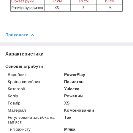
Приховати
Характеристики
Основні атрибути
Виробник
PowerPlay
Країна виробник
Пакистан
Категорії
Унісекс
Колір
Рожевий
Розмір
XS
Матеріал
Комбінований
Регульована застібка на
Так
зап'ясті
Тип захисту
М'яка