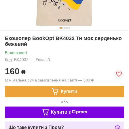
Екошопер BookOpt BK4032 Ти моє серденько
бежевий
В наявності
Код: BK4032
Роздріб
160
₴
Мінімальна сума замовлення на сайті — 300 ₴
Купити
або
Купити з
Що таке купити з Пром?