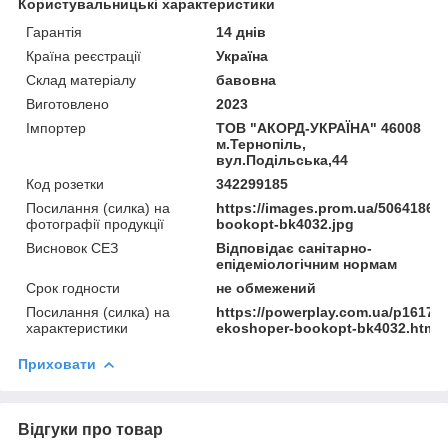
Користувальницькі характеристики
Гарантія
14 днів
Країна реєстрації
Україна
Склад матеріалу
бавовна
Виготовлено
2023
Імпортер
ТОВ "АКОРД-УКРАЇНА" 46008
м.Тернопіль,
вул.Подільська,44
Код розетки
342299185
Посилання (силка) на
https://images.prom.ua/50641861
фотографії продукції
bookopt-bk4032.jpg
Висновок СЕЗ
Відповідає санітарно-
епідеміологічним нормам
Срок годности
не обмежений
Посилання (силка) на
https://powerplay.com.ua/p16171
характеристики
ekoshoper-bookopt-bk4032.html
Приховати
Відгуки про товар