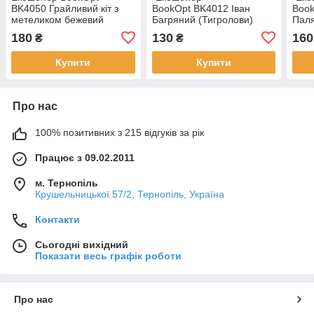
BK4050 Грайливий кіт з
BookOpt BK4012 Іван
Boo
метеликом бежевий
Багряний (Тигролови)
Пал
"Сміливі завжди мають
180
130
160
₴
₴
щастя" бежевий
Купити
Купити
Про нас
100% позитивних з 215 відгуків за рік
Працює з 09.02.2011
м. Тернопіль
Крушельницької 57/2, Тернопіль, Україна
Контакти
Сьогодні вихідний
Показати весь графік роботи
Про нас