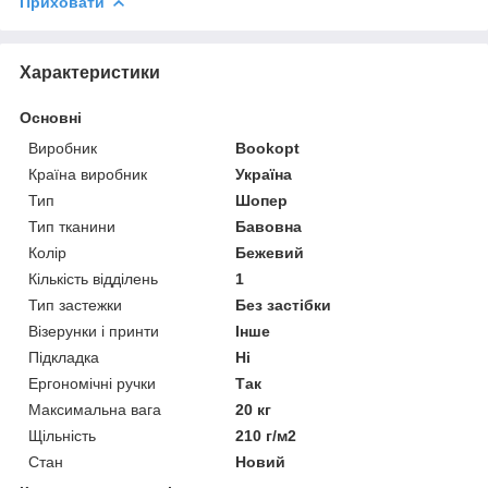
Приховати
Характеристики
Основні
Виробник
Bookopt
Країна виробник
Україна
Тип
Шопер
Тип тканини
Бавовна
Колір
Бежевий
Кількість відділень
1
Тип застежки
Без застібки
Візерунки і принти
Інше
Підкладка
Ні
Ергономічні ручки
Так
Максимальна вага
20 кг
Щільність
210 г/м2
Стан
Новий